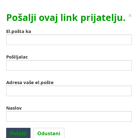
Pošalji ovaj link prijatelju.
×
El.pošta ka
Pošiljalac
Adresa vaše el.pošte
Naslov
Pošalji
Odustani