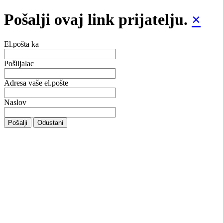
Pošalji ovaj link prijatelju.
×
El.pošta ka
Pošiljalac
Adresa vaše el.pošte
Naslov
Pošalji
Odustani