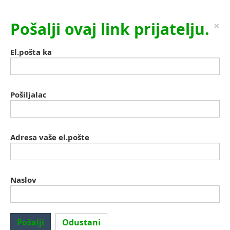
Pošalji ovaj link prijatelju.
×
El.pošta ka
Pošiljalac
Adresa vaše el.pošte
Naslov
Pošalji
Odustani