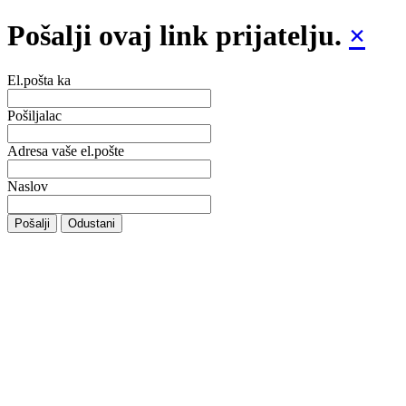
Pošalji ovaj link prijatelju.
×
El.pošta ka
Pošiljalac
Adresa vaše el.pošte
Naslov
Pošalji
Odustani