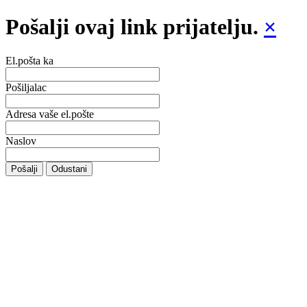
Pošalji ovaj link prijatelju.
×
El.pošta ka
Pošiljalac
Adresa vaše el.pošte
Naslov
Pošalji
Odustani