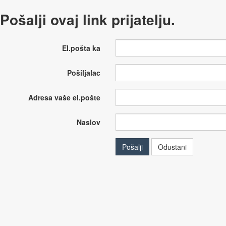
Pošalji ovaj link prijatelju.
El.pošta ka
Pošiljalac
Adresa vaše el.pošte
Naslov
Pošalji
Odustani