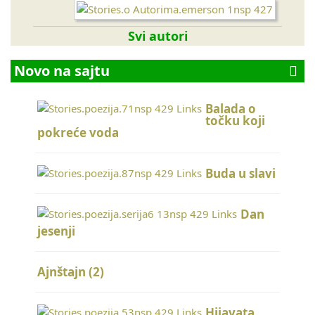
Svi autori
Novo na sajtu
Balada o
točku koji
pokreće voda
Buda u slavi
Dan
jesenji
Ajnštajn (2)
Hijavata