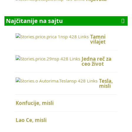
Najčitanije na sajtu
Tamni
vilajet
Jedna reč za
ceo život
Tesla,
misli
Konfucije, misli
Lao Ce, misli