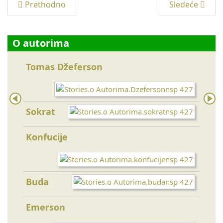
Prethodno
Sledeće
O autorima
Tomas Džeferson
Tesl
Da V
Sokrat
Sen
Konfucije
Šri 
Buda
Gand
Emerson