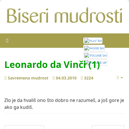
Leonardo da Vinči (1)
Savremena mudrost
04.03.2010
3224
Zlo je da hvališ ono što dobro ne razumeš, a još gore je
ako ga kudiš.