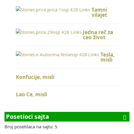
Tamni
vilajet
Jedna reč za
ceo život
Tesla,
misli
Konfucije, misli
Lao Ce, misli
Posetioci sajta
Broj posetilaca na sajtu: 5