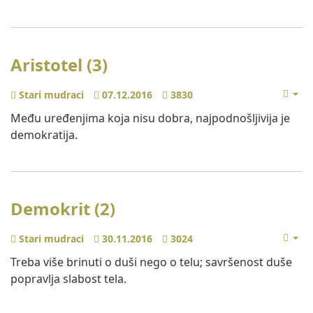
Aristotel (3)
Stari mudraci
07.12.2016
3830
Među uređenjima koja nisu dobra, najpodnošljivija je
demokratija.
Demokrit (2)
Stari mudraci
30.11.2016
3024
Treba više brinuti o duši nego o telu; savršenost duše
popravlja slabost tela.