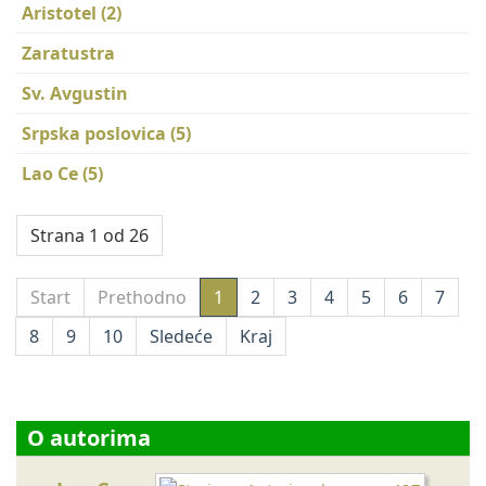
Aristotel (2)
Zaratustra
Sv. Avgustin
Srpska poslovica (5)
Lao Ce (5)
Strana 1 od 26
Start
Prethodno
1
2
3
4
5
6
7
8
9
10
Sledeće
Kraj
O autorima