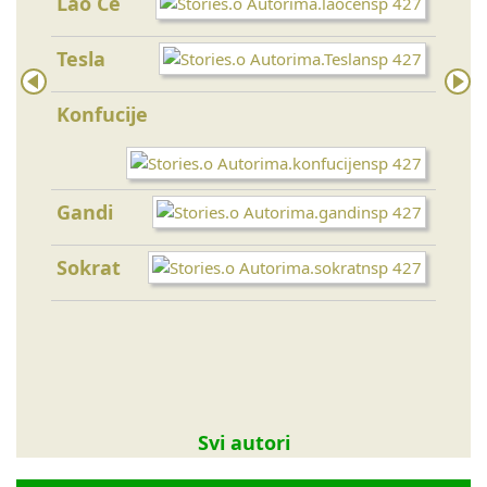
Lao Ce
Toma
Tesla
Eme
Konfucije
Majk
Gandi
Sokrat
Bud
Ajnš
Svi autori