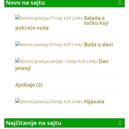
Novo na sajtu
Balada o
točku koji
pokreće voda
Buda u slavi
Dan
jesenji
Ajnštajn (2)
Hijavata
Najčitanije na sajtu