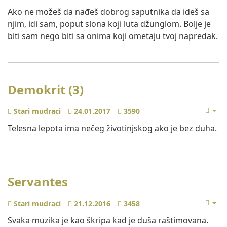
Ako ne možeš da nađeš dobrog saputnika da ideš sa
njim, idi sam, poput slona koji luta džunglom. Bolje je
biti sam nego biti sa onima koji ometaju tvoj napredak.
Demokrit (3)
Stari mudraci
24.01.2017
3590
Telesna lepota ima nečeg životinjskog ako je bez duha.
Servantes
Stari mudraci
21.12.2016
3458
Svaka muzika je kao škripa kad je duša raštimovana.