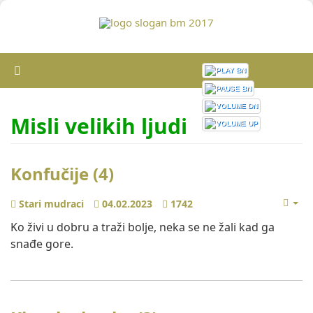
Misli velikih ljudi
Konfučije (4)
Stari mudraci
04.02.2023
1742
Ko živi u dobru a traži bolje, neka se ne žali kad ga
snađe gore.