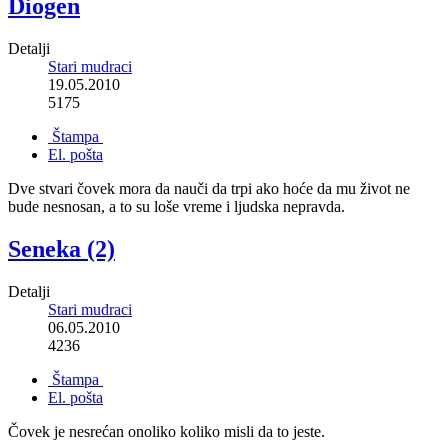
Diogen
Detalji
Stari mudraci
19.05.2010
5175
Štampa
El. pošta
Dve stvari čovek mora da nauči da trpi ako hoće da mu život ne
bude nesnosan, a to su loše vreme i ljudska nepravda.
Seneka (2)
Detalji
Stari mudraci
06.05.2010
4236
Štampa
El. pošta
Čovek je nesrećan onoliko koliko misli da to jeste.