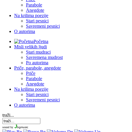
Parabole
Anegdote
Na krilima poezije
Stari pesnici
Savremeni pesnici
O autorima
Početna
Misli velikih ljudi
Stari mudraci
Savremena mudrost
Po autorima
Priče, parabole, anegdote
Priče
Parabole
Anegdote
Na krilima poezije
Stari pesnici
Savremeni pesnici
O autorima
traži...
J
sound by
bgmusic