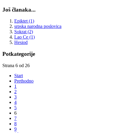
Još članaka...
Epiktet (1)
srpska narodna poslovica
Sokrat (2)
Lao Ce (1)
Hesiod
Potkategorije
Strana 6 od 26
Start
Prethodno
1
2
3
4
5
6
7
8
9