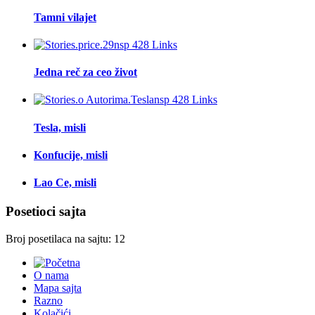
Tamni vilajet
Jedna reč za ceo život
Tesla, misli
Konfucije, misli
Lao Ce, misli
Posetioci sajta
Broj posetilaca na sajtu: 12
O nama
Mapa sajta
Razno
Kolačići