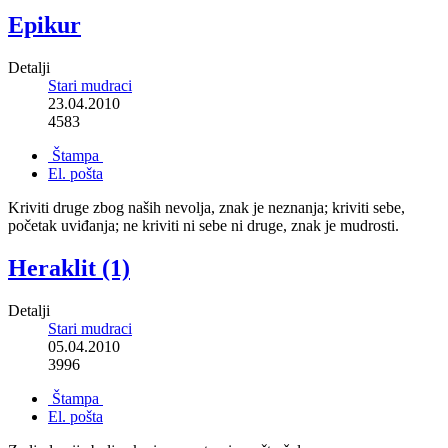
Epikur
Detalji
Stari mudraci
23.04.2010
4583
Štampa
El. pošta
Kriviti druge zbog naših nevolja, znak je neznanja; kriviti sebe,
početak uviđanja; ne kriviti ni sebe ni druge, znak je mudrosti.
Heraklit (1)
Detalji
Stari mudraci
05.04.2010
3996
Štampa
El. pošta