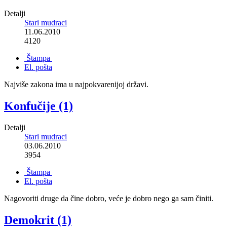
Detalji
Stari mudraci
11.06.2010
4120
Štampa
El. pošta
Najviše zakona ima u najpokvarenijoj državi.
Konfučije (1)
Detalji
Stari mudraci
03.06.2010
3954
Štampa
El. pošta
Nagovoriti druge da čine dobro, veće je dobro nego ga sam činiti.
Demokrit (1)