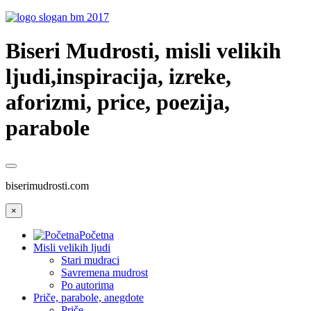
Biseri Mudrosti, misli velikih
ljudi,inspiracija, izreke,
aforizmi, price, poezija,
parabole
biserimudrosti.com
×
Početna
Misli velikih ljudi
Stari mudraci
Savremena mudrost
Po autorima
Priče, parabole, anegdote
Priče