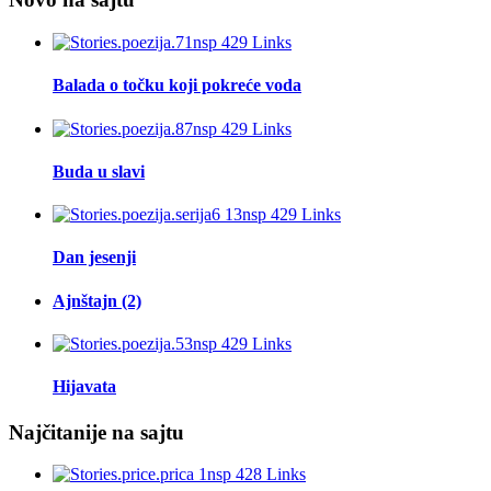
Balada o točku koji pokreće voda
Buda u slavi
Dan jesenji
Ajnštajn (2)
Hijavata
Najčitanije na sajtu