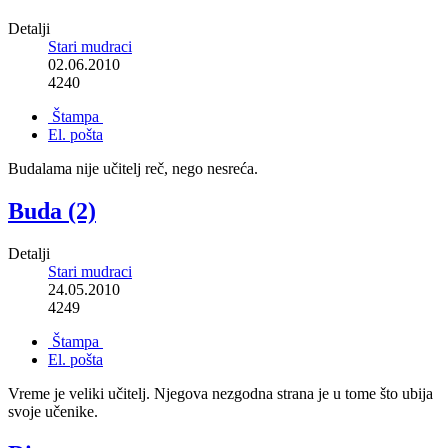
Detalji
Stari mudraci
02.06.2010
4240
Štampa
El. pošta
Budalama nije učitelj reč, nego nesreća.
Buda (2)
Detalji
Stari mudraci
24.05.2010
4249
Štampa
El. pošta
Vreme je veliki učitelj. Njegova nezgodna strana je u tome što ubija
svoje učenike.