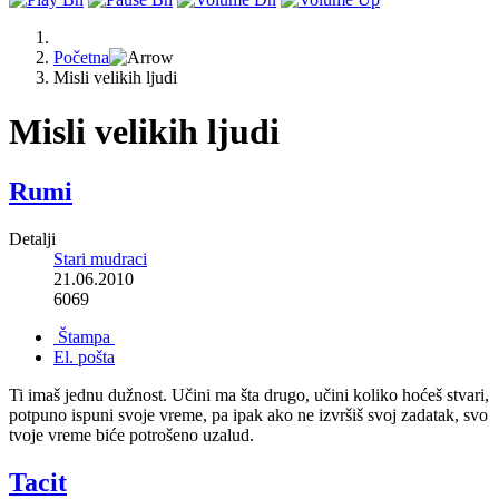
Početna
Misli velikih ljudi
Misli velikih ljudi
Rumi
Detalji
Stari mudraci
21.06.2010
6069
Štampa
El. pošta
Ti imaš jednu dužnost. Učini ma šta drugo, učini koliko hoćeš stvari,
potpuno ispuni svoje vreme, pa ipak ako ne izvršiš svoj zadatak, svo
tvoje vreme biće potrošeno uzalud.
Tacit