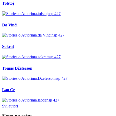
Tolstoj
Da Vinči
Sokrat
Tomas Džeferson
Lao Ce
Svi autori
Novo na sajtu