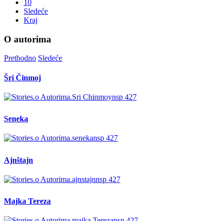
10
Sledeće
Kraj
O autorima
Prethodno
Sledeće
Šri Činmoj
Seneka
Ajnštajn
Majka Tereza