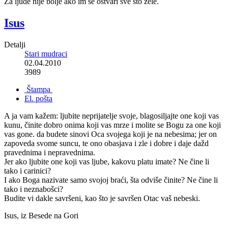
Za ljude nije bolje ako im se ostvari sve što žele.
Isus
Detalji
Stari mudraci
02.04.2010
3989
Štampa
El. pošta
A ja vam kažem: ljubite neprijatelje svoje, blagosiljajte one koji vas
kunu, činite dobro onima koji vas mrze i molite se Bogu za one koji
vas gone. da budete sinovi Oca svojega koji je na nebesima; jer on
zapoveda svome suncu, te ono obasjava i zle i dobre i daje dažd
pravednima i nepravednima.
Jer ako ljubite one koji vas ljube, kakovu platu imate? Ne čine li
tako i carinici?
I ako Boga nazivate samo svojoj braći, šta odviše činite? Ne čine li
tako i neznabošci?
Budite vi dakle savršeni, kao što je savršen Otac vaš nebeski.
Isus, iz Besede na Gori