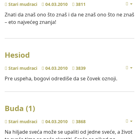
Stari mudraci
04.03.2010
3811
Znati da znaš ono što znaš i da ne znaš ono što ne znaš
– eto najvećeg znanja!
Hesiod
Stari mudraci
04.03.2010
3839
Pre uspeha, bogovi odrediše da se čovek oznoji.
Buda (1)
Stari mudraci
04.03.2010
3868
Na hiljade sveća može se upaliti od jedne sveće, a život