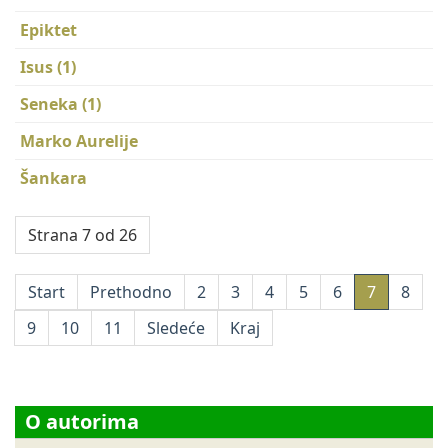
Epiktet
Isus (1)
Seneka (1)
Marko Aurelije
Šankara
Strana 7 od 26
Start
Prethodno
2
3
4
5
6
7
8
9
10
11
Sledeće
Kraj
O autorima