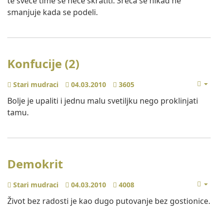
te sveće time se neće skratiti. Sreća se nikad ne
smanjuje kada se podeli.
Konfucije (2)
Stari mudraci
04.03.2010
3605
Bolje je upaliti i jednu malu svetiljku nego proklinjati
tamu.
Demokrit
Stari mudraci
04.03.2010
4008
Život bez radosti je kao dugo putovanje bez gostionice.