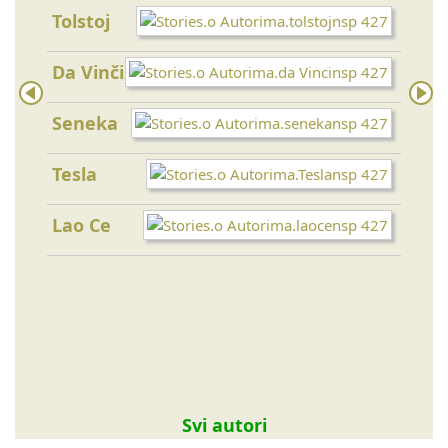
Tolstoj
Toma
Da Vinči
Bud
Seneka
Ajnš
Tesla
Lao Ce
Majk
Eme
Svi autori