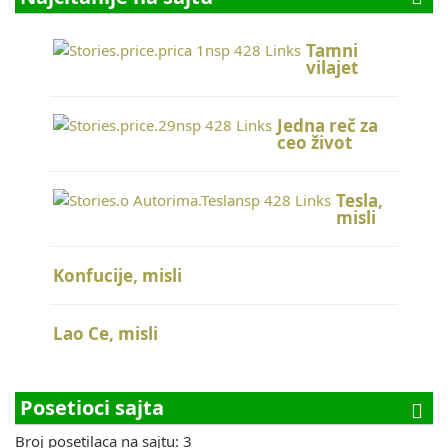
Tamni
vilajet
Jedna reč za
ceo život
Tesla,
misli
Konfucije, misli
Lao Ce, misli
Posetioci sajta
Broj posetilaca na sajtu: 3