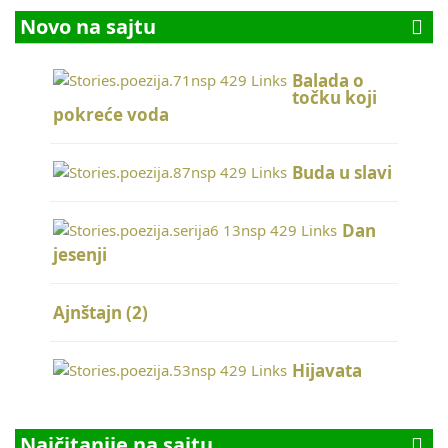
Novo na sajtu
Balada o
točku koji
pokreće voda
Buda u slavi
Dan
jesenji
Ajnštajn (2)
Hijavata
Najčitanije na sajtu