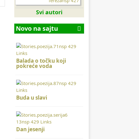
Svi autori
Novo na sajtu
Balada o točku koji
pokreće voda
Buda u slavi
Dan jesenji