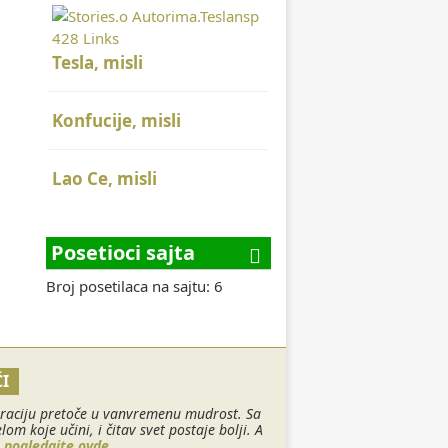
Tesla, misli
Konfucije, misli
Lao Ce, misli
Posetioci sajta
Broj posetilaca na sajtu: 6
I
spiraciju pretoče u vanvremenu mudrost. Sa
 koje učini, i čitav svet postaje bolji. A
pogledajte ovde.