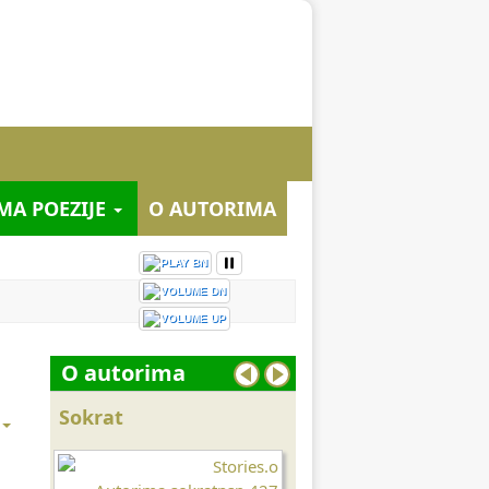
MA POEZIJE
O AUTORIMA
O autorima
Sokrat
Lao Ce