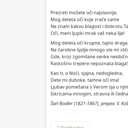
Prezreti možete oči najslavnije,
Mog deteta oči koje zrače same
Ne znam kakvu blagost i dobrotu T
Oči, meni ljupki mrak vaš neka lije!
Mog deteta oči krupne, tajno draga
Na čarobne špilje mnogo ste mi slič
Gde, kroz zgomilane senke neobičn
Raskošno trepere nepoznata blaga!
Kao ti, o Noći, sjajna, nedogledna,
Dete mi duboke, tamne oči ima!
Ljubav pomešana s Verom sja u nji
Iskricama mnogim, strasna ili čedna
Šarl Bodler (1821-1867), prepev: V. Koš
Prethodno