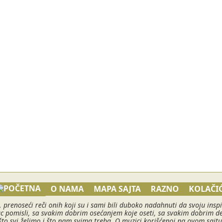
O NAMA
MAPA SAJTA
RAZNO
KOLAČIĆ
, prenoseći reči onih koji su i sami bili duboko nadahnuti da svoju in
pomisli, sa svakim dobrim osećanjem koje oseti, sa svakim dobrim delom
što svi želimo i što nam svima treba. O muzici korišćenoj na ovom sajtu