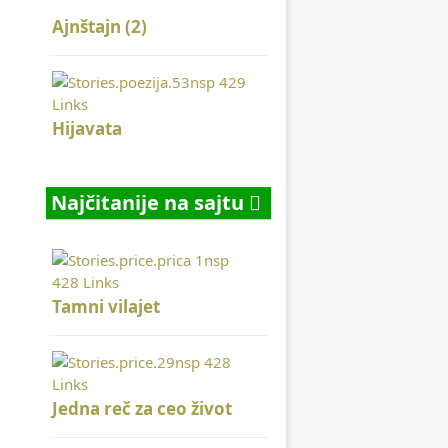
Ajnštajn (2)
Hijavata
Najčitanije na sajtu
Tamni vilajet
Jedna reč za ceo život