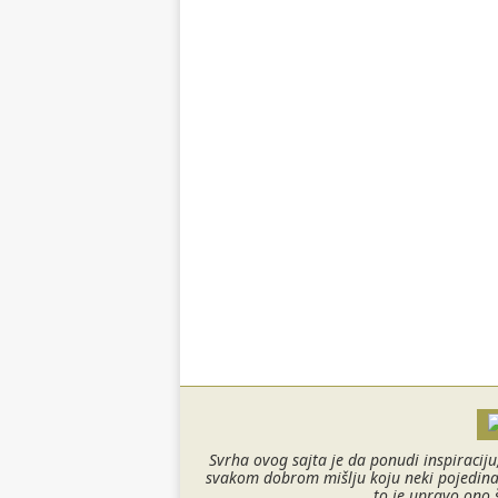
Svrha ovog sajta je da ponudi inspiraciju
svakom dobrom mišlju koju neki pojedinac 
to je upravo ono 