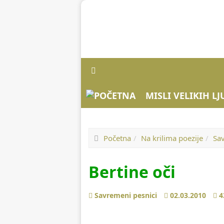
MISLI VELIKIH L
Početna
Na krilima poezije
Sa
Bertine oči
Prethodno
Sledeće
Savremeni pesnici
02.03.2010
4