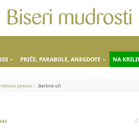
JUDI
PRIČE, PARABOLE, ANEGDOTE
NA KRILI
vremeni pesnici
Bertine oči
343