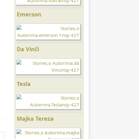
Emerson
Buda
Da Vinči
Ajnštajn
Tesla
Šri Činmoj
Majka Tereza
Seneka