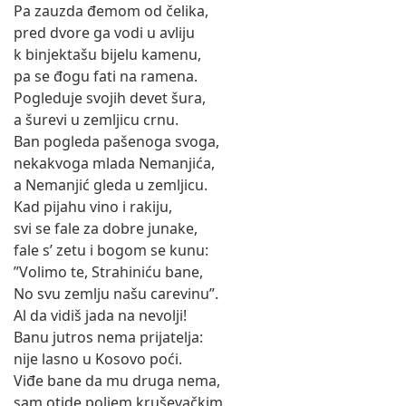
Pa zauzda đemom od čelika,
pred dvore ga vodi u avliju
k binjektašu bijelu kamenu,
pa se đogu fati na ramena.
Pogleduje svojih devet šura,
a šurevi u zemljicu crnu.
Ban pogleda pašenoga svoga,
nekakvoga mlada Nemanjića,
a Nemanjić gleda u zemljicu.
Kad pijahu vino i rakiju,
svi se fale za dobre junake,
fale s’ zetu i bogom se kunu:
”Volimo te, Strahiniću bane,
No svu zemlju našu carevinu”.
Al da vidiš jada na nevolji!
Banu jutros nema prijatelja:
nije lasno u Kosovo poći.
Viđe bane da mu druga nema,
sam otide poljem kruševačkim.