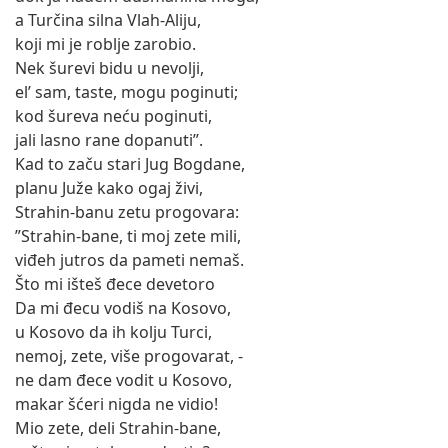
a Turčina silna Vlah-Aliju,
koji mi je roblje zarobio.
Nek šurevi bidu u nevolji,
el’ sam, taste, mogu poginuti;
kod šureva neću poginuti,
jali lasno rane dopanuti”.
Kad to začu stari Jug Bogdane,
planu Juže kako ogaj živi,
Strahin-banu zetu progovara:
”Strahin-bane, ti moj zete mili,
viđeh jutros da pameti nemaš.
Što mi išteš đece devetoro
Da mi đecu vodiš na Kosovo,
u Kosovo da ih kolju Turci,
nemoj, zete, više progovarat, -
ne dam đece vodit u Kosovo,
makar šćeri nigda ne vidio!
Mio zete, deli Strahin-bane,