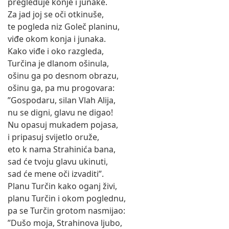
pregleduje konje i junake.
Za jad joj se oči otkinuše,
te pogleda niz Goleč planinu,
viđe okom konja i junaka.
Kako viđe i oko razgleda,
Turčina je dlanom ošinula,
ošinu ga po desnom obrazu,
ošinu ga, pa mu progovara:
”Gospodaru, silan Vlah Alija,
nu se digni, glavu ne digao!
Nu opasuj mukadem pojasa,
i pripasuj svijetlo oruže,
eto k nama Strahinića bana,
sad će tvoju glavu ukinuti,
sad će mene oči izvaditi”.
Planu Turčin kako oganj živi,
planu Turčin i okom poglednu,
pa se Turčin grotom nasmijao:
”Dušo moja, Strahinova ljubo,