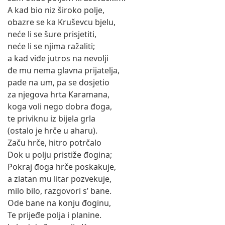
A kad bio niz široko polje,
obazre se ka Kruševcu bjelu,
neće li se šure prisjetiti,
neće li se njima ražaliti;
a kad viđe jutros na nevolji
đe mu nema glavna prijatelja,
pade na um, pa se dosjetio
za njegova hrta Karamana,
koga voli nego dobra đoga,
te priviknu iz bijela grla
(ostalo je hrče u aharu).
Začu hrče, hitro potrčalo
Dok u polju pristiže đogina;
Pokraj đoga hrče poskakuje,
a zlatan mu litar pozvekuje,
milo bilo, razgovori s’ bane.
Ode bane na konju đoginu,
Te prijeđe polja i planine.