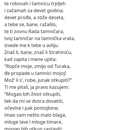
te robovah i tamnicu trpljeh
i začamah za devet godina;
devet prođe, a stiže deseta,
a tebe se, bane, ražalilo,
te ti zovnu Rada tamničara,
tvoj tamničar na tamnička vrata,
izvede me k tebe u avliju.
Znaš li, bane, znaš li Strahiniću,
kad zapita i mene upita:
“Ropče moje, zmijo od Turaka,
đe propade u tamnici mojoj!
Mož’ li s’, robe, junak otkupiti?”
Ti me pitaš, ja pravo kazujem:
“Mogao bih život otkupiti,
tek da mi se dvora dovatiti,
očevine i pak postojbine;
imao sam nešto malo blaga,
mloge lave i mloge timare,
mogao bih otkup sastaviti;