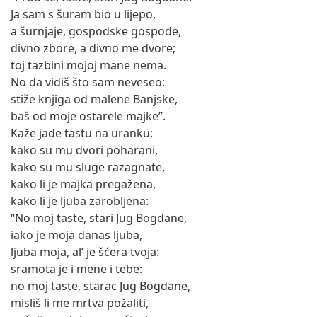
Ja sam s šuram bio u lijepo,
a šurnjaje, gospodske gospođe,
divno zbore, a divno me dvore;
toj tazbini mojoj mane nema.
No da vidiš što sam neveseo:
stiže knjiga od malene Banjske,
baš od moje ostarele majke”.
Kaže jade tastu na uranku:
kako su mu dvori poharani,
kako su mu sluge razagnate,
kako li je majka pregažena,
kako li je ljuba zarobljena:
“No moj taste, stari Jug Bogdane,
iako je moja danas ljuba,
ljuba moja, al’ je šćera tvoja:
sramota je i mene i tebe:
no moj taste, starac Jug Bogdane,
misliš li me mrtva požaliti,