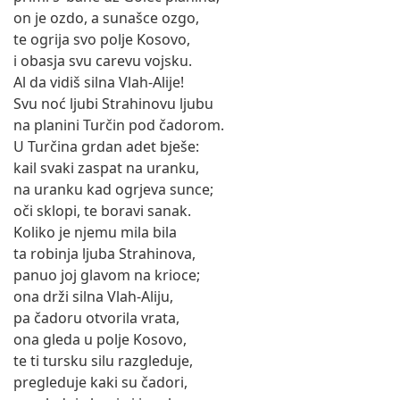
on je ozdo, a sunašce ozgo,
te ogrija svo polje Kosovo,
i obasja svu carevu vojsku.
Al da vidiš silna Vlah-Alije!
Svu noć ljubi Strahinovu ljubu
na planini Turčin pod čadorom.
U Turčina grdan adet bješe:
kail svaki zaspat na uranku,
na uranku kad ogrjeva sunce;
oči sklopi, te boravi sanak.
Koliko je njemu mila bila
ta robinja ljuba Strahinova,
panuo joj glavom na krioce;
ona drži silna Vlah-Aliju,
pa čadoru otvorila vrata,
ona gleda u polje Kosovo,
te ti tursku silu razgleduje,
pregleduje kaki su čadori,