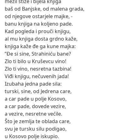
mezil stiže i bijela knjiga
baš od Banjske, od malena grada,
od njegove ostarjele majke, -
banu knjiga na koljeno pade.
Kad pogleda i prouči knjigu,
al mu knjiga dosta grdno kaže,
knjiga kaže đe ga kune majka:
”Đe si sine, Strahiniću bane?
Zlo ti bilo u Kruševcu vino!
Zlo ti vino, nesretna tazbina!
Viđi knjigu, nečuvenih jada!
Izubaha jedna pade sila:
turski, sine, od Jedrena care,
a car pade u polje Kosovo,
a car pade, dovede vezire,
a vezire, nesretne većile.
Što je zemlja te oblada care,
svu je tursku silu podigao,
u Kosovo polje iskupio.