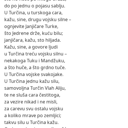
do po jednu o pojasu sablju.
U Turčina, u turskoga cara,
kažu, sine, drugu vojsku silne –
ognjevite Janjičare Turke,
što Jedrene drže, kuću bilu;
janjičara, kažu, sto hiljada.
Kažu, sine, a govore ljudi
u Turčina treću vojsku silnu –
nekakoga Tuku i Mandžuku,
a što huče, a što grdno tuče.
U Turčina vojske svakojake.
U Turčina jednu kažu silu,
samovoljna Turčin Vlah Aliju,
te ne sluša cara čestitoga,
za vezire nikad i ne misli,
za carevu svu ostalu vojsku
a koliko mrave po zemljici;
takvu silu u Turčina kažu.