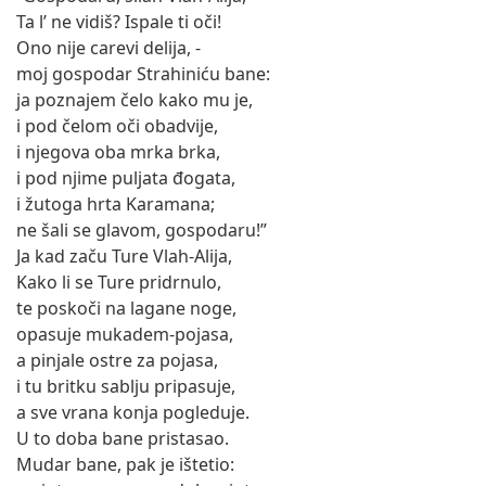
Ta l’ ne vidiš? Ispale ti oči!
Ono nije carevi delija, -
moj gospodar Strahiniću bane:
ja poznajem čelo kako mu je,
i pod čelom oči obadvije,
i njegova oba mrka brka,
i pod njime puljata đogata,
i žutoga hrta Karamana;
ne šali se glavom, gospodaru!”
Ja kad začu Ture Vlah-Alija,
Kako li se Ture pridrnulo,
te poskoči na lagane noge,
opasuje mukadem-pojasa,
a pinjale ostre za pojasa,
i tu britku sablju pripasuje,
a sve vrana konja pogleduje.
U to doba bane pristasao.
Mudar bane, pak je ištetio: