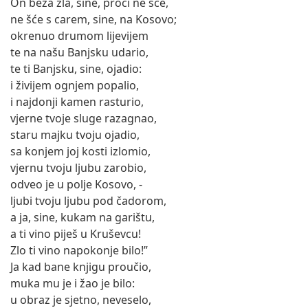
On beza zla, sine, proći ne šće,
ne šće s carem, sine, na Kosovo;
okrenuo drumom lijevijem
te na našu Banjsku udario,
te ti Banjsku, sine, ojadio:
i živijem ognjem popalio,
i najdonji kamen rasturio,
vjerne tvoje sluge razagnao,
staru majku tvoju ojadio,
sa konjem joj kosti izlomio,
vjernu tvoju ljubu zarobio,
odveo je u polje Kosovo, -
ljubi tvoju ljubu pod čadorom,
a ja, sine, kukam na garištu,
a ti vino piješ u Kruševcu!
Zlo ti vino napokonje bilo!”
Ja kad bane knjigu proučio,
muka mu je i žao je bilo:
u obraz je sjetno, neveselo,