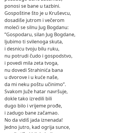
ponosi se bane u tazbini.
Gospoštine što je u Kruševcu,
dosadiše jutrom i večerom
moleći se silnu Jug Bogdanu:
”Gospodaru, silan Jug Bogdane,
ljubimo ti svilenoga skuta,
i desnicu tvoju bilu ruku,
nu potrudi čudo i gospodstvo,
i povedi mila zeta tvoga,
nu dovedi Strahinića bana
u dvorove i u kuće naše,
da mi neku poštu učinimo”.
Svakom Juže hatar navršuje,
dokle tako izredili bili
dugo bilo i vrijeme prođe,
i zadugo bane začamao.
No da vidiš jada iznenada!
Jedno jutro, kad ogrija sunce,