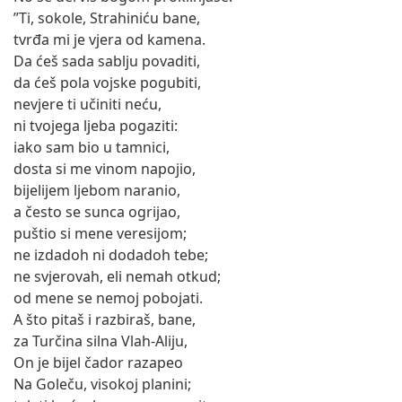
”Ti, sokole, Strahiniću bane,
tvrđa mi je vjera od kamena.
Da ćeš sada sablju povaditi,
da ćeš pola vojske pogubiti,
nevjere ti učiniti neću,
ni tvojega ljeba pogaziti:
iako sam bio u tamnici,
dosta si me vinom napojio,
bijelijem ljebom naranio,
a često se sunca ogrijao,
puštio si mene veresijom;
ne izdadoh ni dodadoh tebe;
ne svjerovah, eli nemah otkud;
od mene se nemoj pobojati.
A što pitaš i razbiraš, bane,
za Turčina silna Vlah-Aliju,
On je bijel čador razapeo
Na Goleču, visokoj planini;