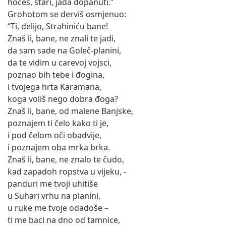
hoćeš, stari, jada dopanuti.”
Grohotom se derviš osmjenuo:
“Ti, delijo, Strahiniću bane!
Znaš li, bane, ne znali te jadi,
da sam sade na Goleč-planini,
da te vidim u carevoj vojsci,
poznao bih tebe i đogina,
i tvojega hrta Karamana,
koga voliš nego dobra đoga?
Znaš li, bane, od malene Banjske,
poznajem ti čelo kako ti je,
i pod čelom oči obadvije,
i poznajem oba mrka brka.
Znaš li, bane, ne znalo te čudo,
kad zapadoh ropstva u vijeku, -
panduri me tvoji uhitiše
u Suhari vrhu na planini,
u ruke me tvoje odadoše –
ti me baci na dno od tamnice,