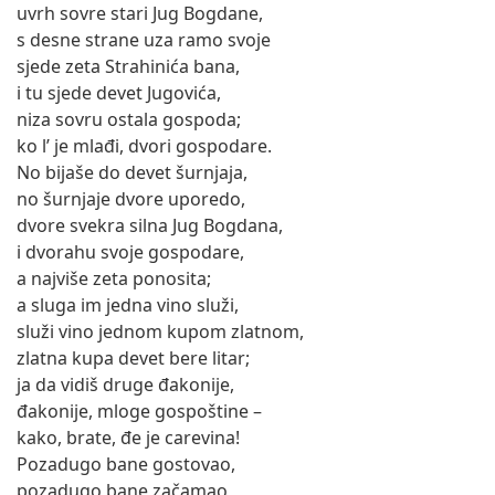
uvrh sovre stari Jug Bogdane,
s desne strane uza ramo svoje
sjede zeta Strahinića bana,
i tu sjede devet Jugovića,
niza sovru ostala gospoda;
ko l’ je mlađi, dvori gospodare.
No bijaše do devet šurnjaja,
no šurnjaje dvore uporedo,
dvore svekra silna Jug Bogdana,
i dvorahu svoje gospodare,
a najviše zeta ponosita;
a sluga im jedna vino služi,
služi vino jednom kupom zlatnom,
zlatna kupa devet bere litar;
ja da vidiš druge đakonije,
đakonije, mloge gospoštine –
kako, brate, đe je carevina!
Pozadugo bane gostovao,
pozadugo bane začamao,