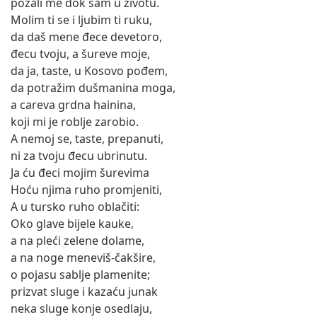
požali me dok sam u životu.
Molim ti se i ljubim ti ruku,
da daš mene đece devetoro,
đecu tvoju, a šureve moje,
da ja, taste, u Kosovo pođem,
da potražim dušmanina moga,
a careva grdna hainina,
koji mi je roblje zarobio.
A nemoj se, taste, prepanuti,
ni za tvoju đecu ubrinutu.
Ja ću đeci mojim šurevima
Hoću njima ruho promjeniti,
A u tursko ruho oblačiti:
Oko glave bijele kauke,
a na pleći zelene dolame,
a na noge meneviš-čakšire,
o pojasu sablje plamenite;
prizvat sluge i kazaću junak
neka sluge konje osedlaju,