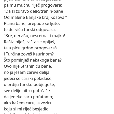
pa mu mučnu riječ progovara:
“Da si zdravo deli-Strahin-bane
Od malene Banjske kraj Kosova!”
Planu bane, prepade se ljuto,
te dervišu turski odgovara:
”Bre, dervišu, nesretna ti majka!
Rašta piješ, rašta se opijaš,
te u piću grdno progovaraš
i Turčina zoveš kaurinom?
Što pominješ nekakoga bana?
Ovo nije Strahiniću bane,
no ja jesam carevi delija:
jedeci se carski pokidaše,
u ordiju tursku pobjegoše,
sve delije hitro potrčaše
da jedeke caru pofatamo;
ako kažem caru, ja veziru,
koju si mi riječ besjedio,