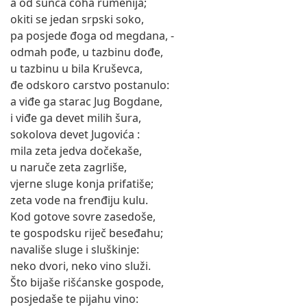
a od sunca čoha rumenija;
okiti se jedan srpski soko,
pa posjede đoga od megdana, -
odmah pođe, u tazbinu dođe,
u tazbinu u bila Kruševca,
đe odskoro carstvo postanulo:
a viđe ga starac Jug Bogdane,
i viđe ga devet milih šura,
sokolova devet Jugovića :
mila zeta jedva dočekaše,
u naruče zeta zagrliše,
vjerne sluge konja prifatiše;
zeta vode na frenđiju kulu.
Kod gotove sovre zasedoše,
te gospodsku riječ beseđahu;
navališe sluge i sluškinje:
neko dvori, neko vino služi.
Što bijaše rišćanske gospode,
posjedaše te pijahu vino: