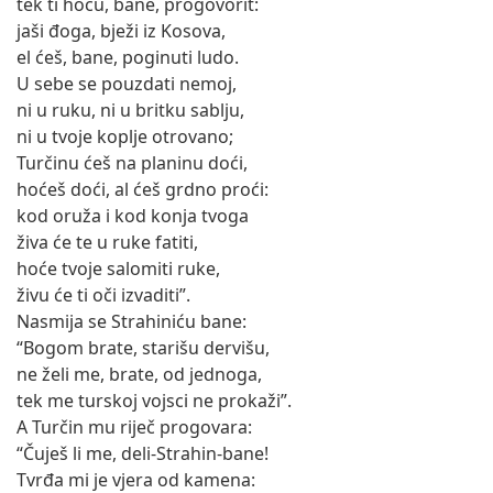
tek ti hoću, bane, progovorit:
jaši đoga, bježi iz Kosova,
el ćeš, bane, poginuti ludo.
U sebe se pouzdati nemoj,
ni u ruku, ni u britku sablju,
ni u tvoje koplje otrovano;
Turčinu ćeš na planinu doći,
hoćeš doći, al ćeš grdno proći:
kod oruža i kod konja tvoga
živa će te u ruke fatiti,
hoće tvoje salomiti ruke,
živu će ti oči izvaditi”.
Nasmija se Strahiniću bane:
“Bogom brate, starišu dervišu,
ne želi me, brate, od jednoga,
tek me turskoj vojsci ne prokaži”.
A Turčin mu riječ progovara:
“Čuješ li me, deli-Strahin-bane!
Tvrđa mi je vjera od kamena: