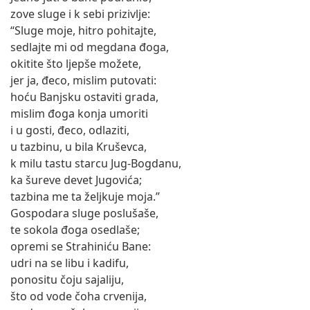
zove sluge i k sebi prizivlje:
“Sluge moje, hitro pohitajte,
sedlajte mi od megdana đoga,
okitite što ljepše možete,
jer ja, đeco, mislim putovati:
hoću Banjsku ostaviti grada,
mislim đoga konja umoriti
i u gosti, đeco, odlaziti,
u tazbinu, u bila Kruševca,
k milu tastu starcu Jug-Bogdanu,
ka šureve devet Jugovića;
tazbina me ta željkuje moja.”
Gospodara sluge poslušaše,
te sokola đoga osedlaše;
opremi se Strahiniću Bane:
udri na se libu i kadifu,
ponositu čoju sajaliju,
što od vode čoha crvenija,