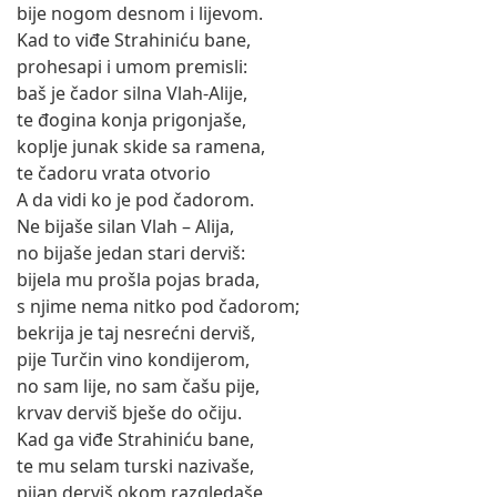
bije nogom desnom i lijevom.
Kad to viđe Strahiniću bane,
prohesapi i umom premisli:
baš je čador silna Vlah-Alije,
te đogina konja prigonjaše,
koplje junak skide sa ramena,
te čadoru vrata otvorio
A da vidi ko je pod čadorom.
Ne bijaše silan Vlah – Alija,
no bijaše jedan stari derviš:
bijela mu prošla pojas brada,
s njime nema nitko pod čadorom;
bekrija je taj nesrećni derviš,
pije Turčin vino kondijerom,
no sam lije, no sam čašu pije,
krvav derviš bješe do očiju.
Kad ga viđe Strahiniću bane,
te mu selam turski nazivaše,
pijan derviš okom razgledaše,