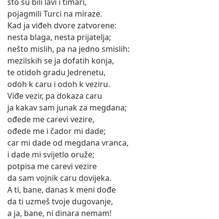
što su bili lavi i timari,
pojagmili Turci na miraze.
Kad ja viđeh dvore zatvorene:
nesta blaga, nesta prijatelja;
nešto mislih, pa na jedno smislih:
mezilskih se ja dofatih konja,
te otidoh gradu Jedrenetu,
odoh k caru i odoh k veziru.
Viđe vezir, pa dokaza caru
ja kakav sam junak za megdana;
ođede me carevi vezire,
ođede me i čador mi dade;
car mi dade od megdana vranca,
i dade mi svijetlo oruže;
potpisa me carevi vezire
da sam vojnik caru dovijeka.
A ti, bane, danas k meni dođe
da ti uzmeš tvoje dugovanje,
a ja, bane, ni dinara nemam!