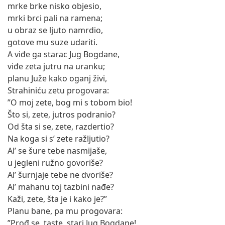
mrke brke nisko objesio,
mrki brci pali na ramena;
u obraz se ljuto namrdio,
gotove mu suze udariti.
A viđe ga starac Jug Bogdane,
viđe zeta jutru na uranku;
planu Juže kako oganj živi,
Strahiniću zetu progovara:
”O moj zete, bog mi s tobom bio!
Što si, zete, jutros podranio?
Od šta si se, zete, razdertio?
Na koga si s’ zete ražljutio?
Al’ se šure tebe nasmijaše,
u jegleni ružno govoriše?
Al’ šurnjaje tebe ne dvoriše?
Al’ mahanu toj tazbini nađe?
Kaži, zete, šta je i kako je?”
Planu bane, pa mu progovara:
”Prođ se, taste, stari Jug Bogdane!