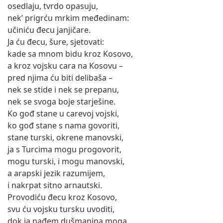
osedlaju, tvrdo opasuju,
nek’ prigrću mrkim međedinam:
učiniću đecu janjičare.
Ja ću đecu, šure, sjetovati:
kade sa mnom bidu kroz Kosovo,
a kroz vojsku cara na Kosovu –
pred njima ću biti delibaša –
nek se stide i nek se prepanu,
nek se svoga boje starješine.
Ko gođ stane u carevoj vojski,
ko gođ stane s nama govoriti,
stane turski, okrene manovski,
ja s Turcima mogu progovorit,
mogu turski, i mogu manovski,
a arapski jezik razumijem,
i nakrpat sitno arnautski.
Provodiću đecu kroz Kosovo,
svu ću vojsku tursku uvoditi,
dok ja nađem dušmanina moga,