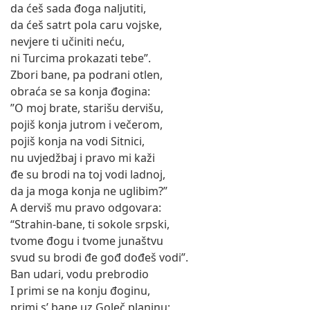
da ćeš sada đoga naljutiti,
da ćeš satrt pola caru vojske,
nevjere ti učiniti neću,
ni Turcima prokazati tebe”.
Zbori bane, pa podrani otlen,
obraća se sa konja đogina:
”O moj brate, starišu dervišu,
pojiš konja jutrom i večerom,
pojiš konja na vodi Sitnici,
nu uvjedžbaj i pravo mi kaži
đe su brodi na toj vodi ladnoj,
da ja moga konja ne uglibim?”
A derviš mu pravo odgovara:
“Strahin-bane, ti sokole srpski,
tvome đogu i tvome junaštvu
svud su brodi đe gođ dođeš vodi”.
Ban udari, vodu prebrodio
I primi se na konju đoginu,
primi s’ bane uz Goleč planinu;