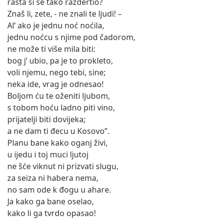
rašta si se tako razdertio?
Znaš li, zete, - ne znali te ljudi! –
Al’ ako je jednu noć noćila,
jednu noćcu s njime pod čadorom,
ne može ti više mila biti:
bog j’ ubio, pa je to prokleto,
voli njemu, nego tebi, sine;
neka ide, vrag je odnesao!
Boljom ću te oženiti ljubom,
s tobom hoću ladno piti vino,
prijatelji biti dovijeka;
a ne dam ti đecu u Kosovo”.
Planu bane kako oganj živi,
u ijedu i toj muci ljutoj
ne šće viknut ni prizvati slugu,
za seiza ni habera nema,
no sam ode k đogu u ahare.
Ja kako ga bane oselao,
kako li ga tvrdo opasao!