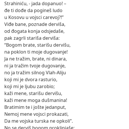
Strahiniću, - jada dopanuo! –
đe ti dođe da pogineš ludo
u Kosovu u vojsci carevoj?!”
Viđe bane, poznade derviša,
od đogata konja odsjedaše,
pak zagrli stariša derviša:
“Bogom brate, starišu dervišu,
na poklon ti moje dugovanje!
Ja ne tražim, brate, ni dinara,
ni ja tražim tvoje dugovanje,
no ja tražim silnog Vlah-Aliju
koji mi je dvora rasturio,
koji mi je ljubu zarobio;
kaži mene, starišu dervišu,
kaži mene moga dušmanina!
Bratimim te i jošte jedanput,
Nemoj mene vojsci prokazati,
Da me vojska turska ne opkoli”.
No se derviš bogom proklinjaše: