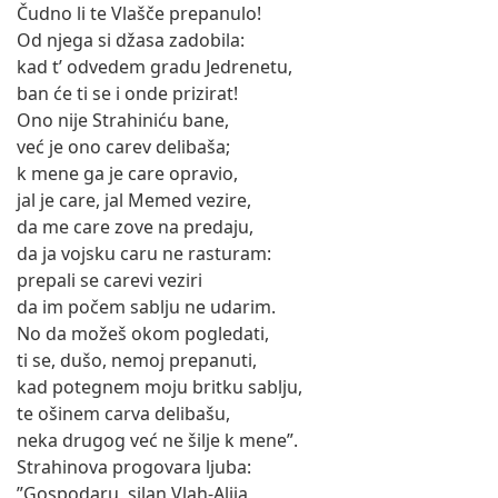
Čudno li te Vlašče prepanulo!
Od njega si džasa zadobila:
kad t’ odvedem gradu Jedrenetu,
ban će ti se i onde prizirat!
Ono nije Strahiniću bane,
već je ono carev delibaša;
k mene ga je care opravio,
jal je care, jal Memed vezire,
da me care zove na predaju,
da ja vojsku caru ne rasturam:
prepali se carevi veziri
da im počem sablju ne udarim.
No da možeš okom pogledati,
ti se, dušo, nemoj prepanuti,
kad potegnem moju britku sablju,
te ošinem carva delibašu,
neka drugog već ne šilje k mene”.
Strahinova progovara ljuba:
”Gospodaru, silan Vlah-Alija,