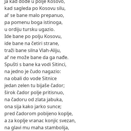
Ja kad dođe u polje Kosovo,
kad sagleda po Kosovu silu,
al’ se bane malo prepanuo,
pa pomenu boga istinoga,
u ordiju tursku ugazio.
Ide bane po polju Kosovu,
ide bane na četiri strane,
traži bane silna Vlah-Aliju,
al’ ne može bane da ga nađe.
Spušti s bane ka vodi Sitinci,
na jedno je čudo nagazio:
na obali do vode Sitnice
jedan zelen tu bijaše čador;
širok čador polje pritisnuo,
na čadoru od zlata jabuka,
ona sija kako jarko sunce;
pred čadorom pobijeno koplje,
a za koplje vranac konjic svezan,
na glavi mu maha stambolija,