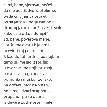
al mi, bane, vjerovati nećeš
da me pustiš dvoru bijelome:
tvrda ću ti jamca ostaviti,
tvrda jamca – boga istinoga,
drugog jamca – božju veru tvrdu,
kako ću ti otkup donijeti”.
I ti, bane, poverova mene,
i pušti me dvoru bijelome,
očevini i toj postojbini.
A kad dođoh grdnoj postojbini,
tamo su me jadi zabušili:
u dvorove, postojbinu moju,
u dvorove kuga udarila,
pomorila i muško i žensko,
na odžaku niko ne ostao,
no ti moji dvori propanuli,
propanuli pa su opanuli,
iz duvara zovke proniknule;