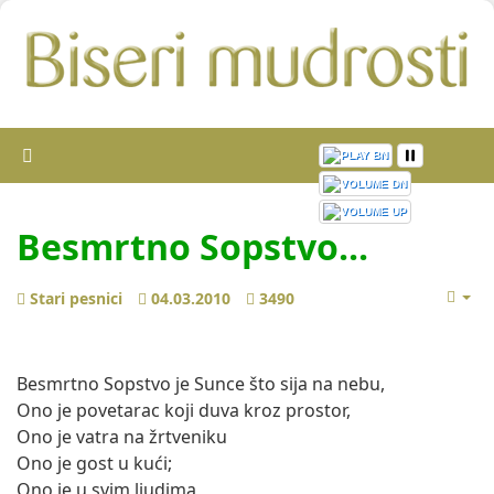
Besmrtno Sopstvo...
Stari pesnici
04.03.2010
3490
Besmrtno Sopstvo je Sunce što sija na nebu,
Ono je povetarac koji duva kroz prostor,
Ono je vatra na žrtveniku
Ono je gost u kući;
Ono je u svim ljudima,