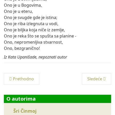
Ono je u Bogovima,
Ono je u eteru,
Ono je svugde gde je istina;
Ono je riba izlegnuta u vodi,
Ono je biljka koja niče iz zemlje,
Ono je reka što se spušta sa planine -
Ono, nepromenljiva stvarnost,
Ono, bezgranično!
Iz Kata Upanišade, nepoznati autor
Prethodno
Sledeće
O autorima
Šri Činmoj
Eme