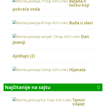
Balada o
točku koji
pokreće voda
Buda u slavi
Dan
jesenji
Ajnštajn (2)
Hijavata
Najčitanije na sajtu
Tamni
vilajet