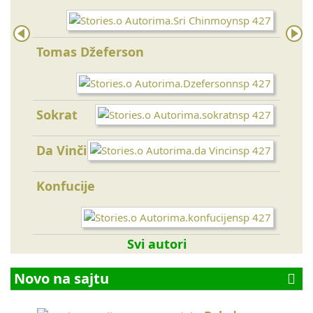
Tomas Džeferson
Bud
Lao 
Sokrat
Gand
Da Vinči
Sen
Konfucije
Svi autori
Novo na sajtu