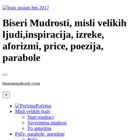
Biseri Mudrosti, misli velikih
ljudi,inspiracija, izreke,
aforizmi, price, poezija,
parabole
biserimudrosti.com
×
Početna
Misli velikih ljudi
Stari mudraci
Savremena mudrost
Po autorima
Priče, parabole, anegdote
Priče