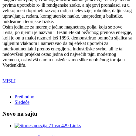
prvima upotrebio x- ili rendgenske zrake, a njegovi pronalasci su u
velikoj meri doprineli razvoju radija i televizije, robotike, daljinskog
upravljanja, radara, kompjuterske nauke, unapređenju balistike,
nuklearne i teorijske fizike.
Osim jedinice za merenje jačine magnetnog polja, koja se zove
Tesla, po njemu je nazvan i Teslin efekat bežičnog prenosa energije,
koji je on u maloj razmeri još 1893. demonstrirao pomoću sijalica sa
ugljenim vlaknom i nameravao da taj efekat upotrebi za
interkontinentalni prenos energije za industrijske svrhe, ali je taj
nedovršeni projekat ostao jedna od najvećih tajni modernog
vremena, ostavivši nam u nasleđe samo slike neobičnog tornja u
Vordenklifu.
MISLI
Prethodno
Sledeće
Novo na sajtu