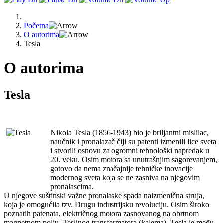
Početna
O autorima
Tesla
O autorima
Tesla
Nikola Tesla (1856-1943) bio je briljantni mislilac,
naučnik i pronalazač čiji su patenti izmenili lice sveta
i stvorili osnovu za ogromni tehnološki napredak u
20. veku. Osim motora sa unutrašnjim sagorevanjem,
gotovo da nema značajnije tehničke inovacije
modernog sveta koja se ne zasniva na njegovim
pronalascima.
U njegove suštinski važne pronalaske spada naizmenična struja,
koja je omogućila tzv. Drugu industrijsku revoluciju. Osim široko
poznatih patenata, električnog motora zasnovanog na obrtnom
magnetnom polju, Teslinog transformatora (kalema), Tesla je među