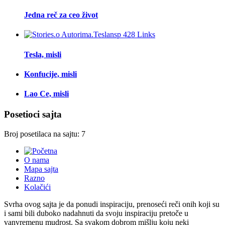
Jedna reč za ceo život
Tesla, misli
Konfucije, misli
Lao Ce, misli
Posetioci sajta
Broj posetilaca na sajtu: 7
O nama
Mapa sajta
Razno
Kolačići
Svrha ovog sajta je da ponudi inspiraciju, prenoseći reči onih koji su
i sami bili duboko nadahnuti da svoju inspiraciju pretoče u
vanvremenu mudrost. Sa svakom dobrom mišlju koju neki