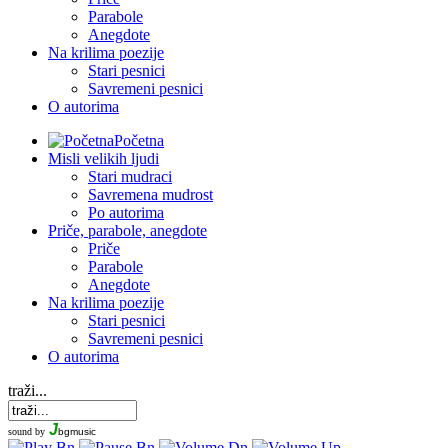
Parabole
Anegdote
Na krilima poezije
Stari pesnici
Savremeni pesnici
O autorima
Početna
Misli velikih ljudi
Stari mudraci
Savremena mudrost
Po autorima
Priče, parabole, anegdote
Priče
Parabole
Anegdote
Na krilima poezije
Stari pesnici
Savremeni pesnici
O autorima
traži...
J
sound by
bgmusic