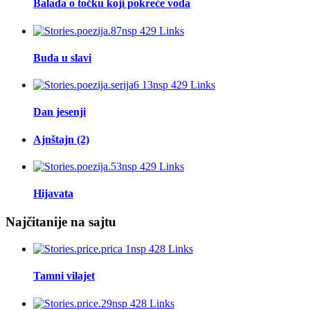
Balada o točku koji pokreće voda
Buda u slavi
Dan jesenji
Ajnštajn (2)
Hijavata
Najčitanije na sajtu
Tamni vilajet