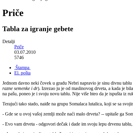
Priče
Tabla za igranje gebete
Detalji
Priče
03.07.2010
5746
Štampa
El. pošta
Jednom davno neki čovek u gradu Nebri napravio je sinu divnu tablu 
razne semenke i dr
). Izrezao ju je od maslinovog drveta, a kada je bil
na pašu, poneo je i svoju novu tablu. Nije više hteo da je ispušta iz ru
Terajući tako stado, naiđe na grupu Somalaca lutalica, koji se sa svo
- Gde se u ovoj vašoj zemlji može naći malo drveta? -- upitaše ga Som
- Evo vam drveta - odgovori dečak i dade im svoju lepu drvenu tablu, a