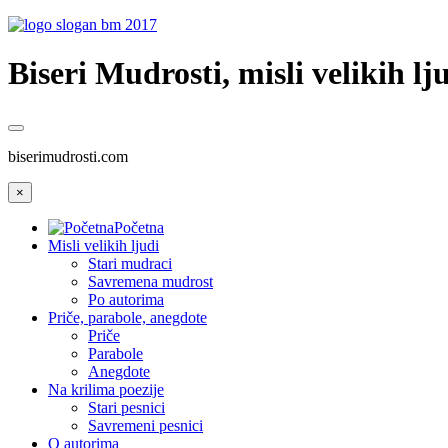
Biseri Mudrosti, misli velikih lju
biserimudrosti.com
×
Početna
Misli velikih ljudi
Stari mudraci
Savremena mudrost
Po autorima
Priče, parabole, anegdote
Priče
Parabole
Anegdote
Na krilima poezije
Stari pesnici
Savremeni pesnici
O autorima