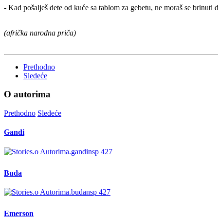
- Kad pošalješ dete od kuće sa tablom za gebetu, ne moraš se brinuti d
(afrička narodna priča)
Prethodno
Sledeće
O autorima
Prethodno
Sledeće
Gandi
Buda
Emerson