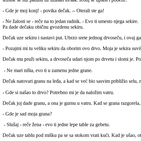
- Gde je moj konj! - povika dečak. -- Oterali ste ga!
- Ne žalosti se - reče na to jedan radnik. - Evo ti umesto njega sekire.
Pa dade dečaku običnu gvozdenu sekiru.
Dečak uze sekiru i nastavi put. Ubrzo srete jednog drvoseču, i ovaj ga
- Pozajmi mi tu veliku sekiru da oborim ovo drvo. Moja je sekira suviš
Dečak mu pruži sekiru, a drvoseča udari njom po drvetu i slomi je. Po
- Ne mari ništa, evo ti u zamenu jedne grane.
Dečak natovari granu na leđa, a kad se već bio sasvim približio selu, 
- Gde si našao to drvo? Potrebno mi je da naložim vatru.
Dečak joj dade granu, a ona je gurnu u vatru. Kad se grana razgorela
- Gde je sad moja grana?
- Slušaj - reče žena - evo ti jedne lepe table za gebetu.
Dečak uze tablu pod mišku pa se sa stokom vrati kući. Kad je ušao, o