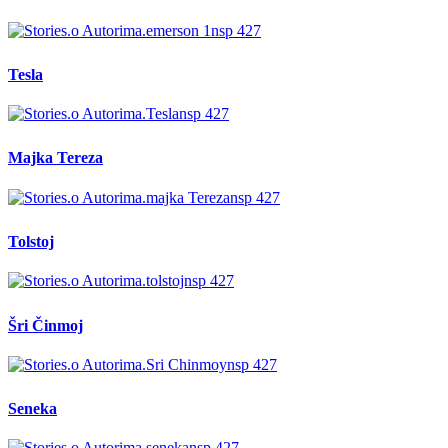
Tesla
Majka Tereza
Tolstoj
Šri Činmoj
Seneka