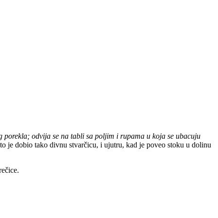
kog porekla; odvija se na tabli sa poljim i rupama u koja se ubacuju
što je dobio tako divnu stvarčicu, i ujutru, kad je poveo stoku u dolinu
rečice.