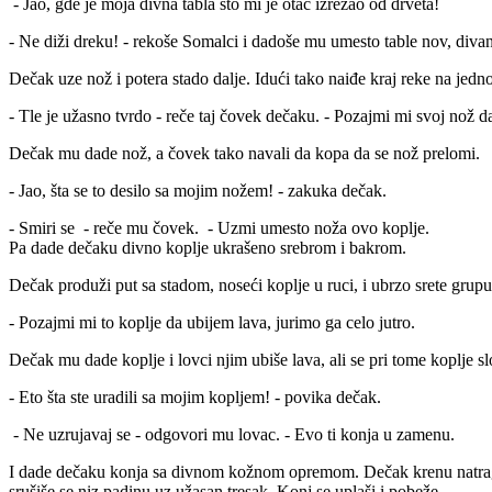
- Jao, gde je moja divna tabla što mi je otac izrezao od drveta!
- Ne diži dreku! - rekoše Somalci i dadoše mu umesto table nov, diva
Dečak uze nož i potera stado dalje. Idući tako naiđe kraj reke na jed
- Tle je užasno tvrdo - reče taj čovek dečaku. - Pozajmi mi svoj nož 
Dečak mu dade nož, a čovek tako navali da kopa da se nož prelomi.
- Jao, šta se to desilo sa mojim nožem! - zakuka dečak.
- Smiri se - reče mu čovek. - Uzmi umesto noža ovo koplje.
Pa dade dečaku divno koplje ukrašeno srebrom i bakrom.
Dečak produži put sa stadom, noseći koplje u ruci, i ubrzo srete grupu
- Pozajmi mi to koplje da ubijem lava, jurimo ga celo jutro.
Dečak mu dade koplje i lovci njim ubiše lava, ali se pri tome koplje s
- Eto šta ste uradili sa mojim kopljem! - povika dečak.
- Ne uzrujavaj se - odgovori mu lovac. - Evo ti konja u zamenu.
I dade dečaku konja sa divnom kožnom opremom. Dečak krenu natrag u s
srušiše se niz padinu uz užasan tresak. Konj se uplaši i pobeže.