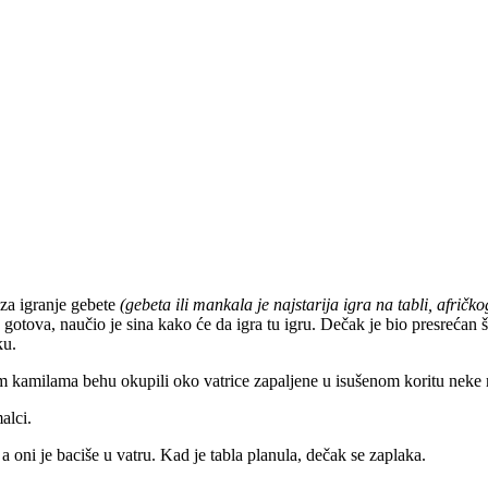
za igranje gebete
(gebeta ili mankala je najstarija igra na tabli, afrič
a gotova, naučio je sina kako će da igra tu igru. Dečak je bio presrećan 
ku.
jim kamilama behu okupili oko vatrice zapaljene u isušenom koritu neke 
alci.
 oni je baciše u vatru. Kad je tabla planula, dečak se zaplaka.