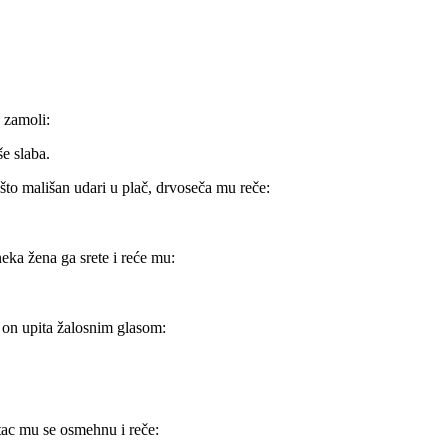
 zamoli:
e slaba.
što mališan udari u plač, drvoseča mu reče:
neka žena ga srete i reće mu:
, on upita žalosnim glasom:
tac mu se osmehnu i reče: