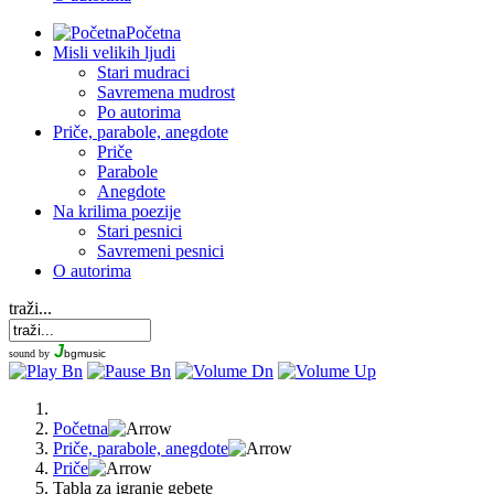
Početna
Misli velikih ljudi
Stari mudraci
Savremena mudrost
Po autorima
Priče, parabole, anegdote
Priče
Parabole
Anegdote
Na krilima poezije
Stari pesnici
Savremeni pesnici
O autorima
traži...
J
sound by
bgmusic
Početna
Priče, parabole, anegdote
Priče
Tabla za igranje gebete