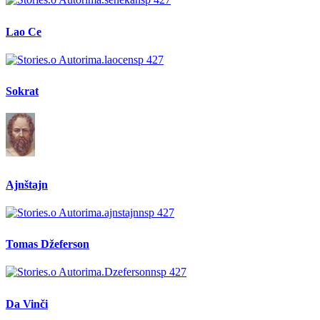
Lao Ce
Sokrat
Ajnštajn
Tomas Džeferson
Da Vinči