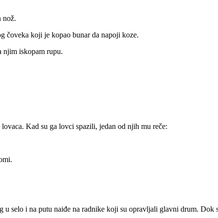
n nož.
nog čoveka koji je kopao bunar da napoji koze.
da njim iskopam rupu.
 lovaca. Kad su ga lovci spazili, jedan od njih mu reče:
lomi.
elo i na putu naiđe na radnike koji su opravljali glavni drum. Dok su