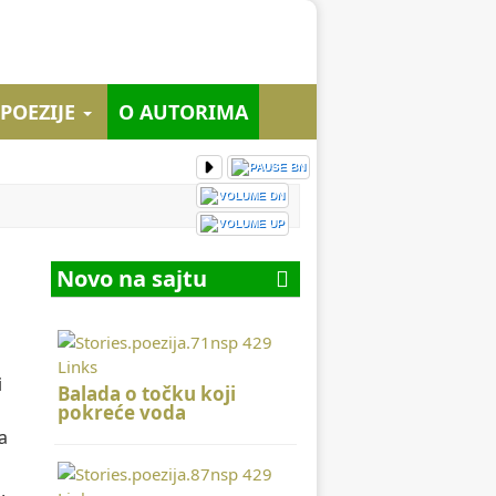
 POEZIJE
O AUTORIMA
Novo na sajtu
i
Balada o točku koji
pokreće voda
a
,