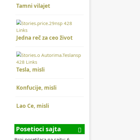
Tamni vilajet
Jedna reč za ceo život
Tesla, misli
Konfucije, misli
Lao Ce, misli
Posetioci sajta
Broj posetilaca na sajtu: 6