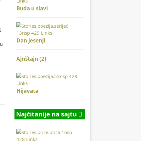
Buda u slavi
d
g
Dan jesenji
su
Ajnštajn (2)
Hijavata
Najčitanije na sajtu