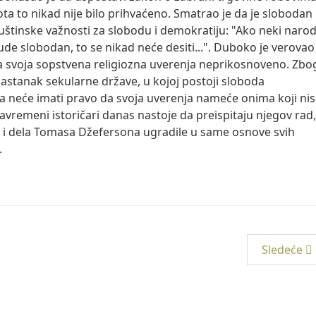
vota to nikad nije bilo prihvaćeno. Smatrao je da je slobodan
uštinske važnosti za slobodu i demokratiju: "Ako neki naro
de slobodan, to se nikad neće desiti...". Duboko je verovao
a svoja sopstvena religiozna uverenja neprikosnoveno. Zbo
nastanak sekularne države, u kojoj postoji sloboda
gija neće imati pravo da svoja uverenja nameće onima koji ni
savremeni istoričari danas nastoje da preispitaju njegov rad,
 i dela Tomasa Džefersona ugradile u same osnove svih
.
Sledeće