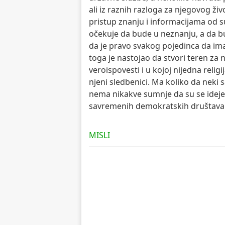
ali iz raznih razloga za njegovog ži
pristup znanju i informacijama od s
očekuje da bude u neznanju, a da bu
da je pravo svakog pojedinca da im
toga je nastojao da stvori teren za 
veroispovesti i u kojoj nijedna reli
njeni sledbenici. Ma koliko da neki 
nema nikakve sumnje da su se ideje
savremenih demokratskih društava
MISLI