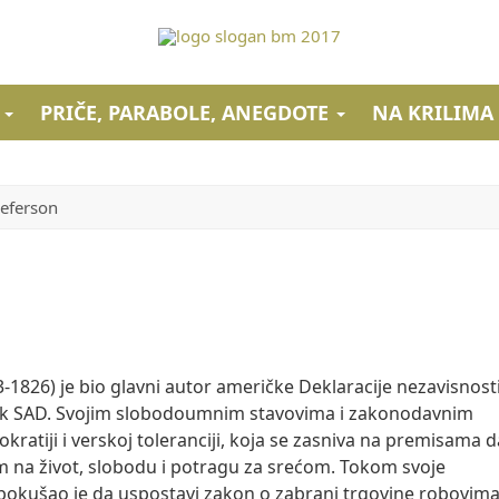
I
PRIČE, PARABOLE, ANEGDOTE
NA KRILIMA
eferson
n
1826) je bio glavni autor američke Deklaracije nezavisnost
dnik SAD. Svojim slobodoumnim stavovima i zakonodavnim
ratiji i verskoj toleranciji, koja se zasniva na premisama d
vom na život, slobodu i potragu za srećom. Tokom svoje
 pokušao je da uspostavi zakon o zabrani trgovine robovima