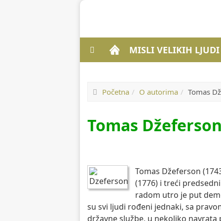
MISLI VELIKIH LJUD
Početna
O autorima
Tomas Dž
Tomas Džeferso
Tomas Džeferson (1743-
(1776) i treći predse
radom utro je put demok
su svi ljudi rođeni jednaki, sa pra
državne službe, u nekoliko navrata