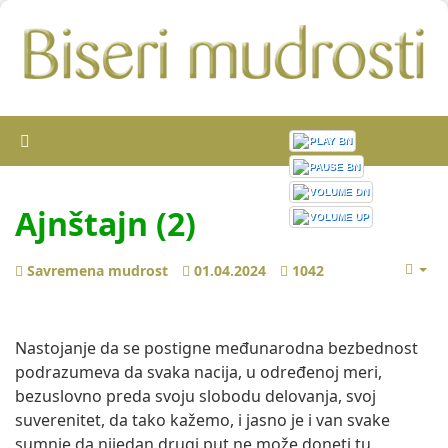
Ajnštajn (2)
Savremena mudrost
01.04.2024
1042
Nastojanje da se postigne međunarodna bezbednost
podrazumeva da svaka nacija, u određenoj meri,
bezuslovno preda svoju slobodu delovanja, svoj
suverenitet, da tako kažemo, i jasno je i van svake
sumnje da nijedan drugi put ne može doneti tu