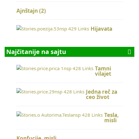
Ajnštajn (2)
Hijavata
Najčitanije na sajtu
Tamni
vilajet
Jedna reč za
ceo život
Tesla,
misli
Konfucije, misli