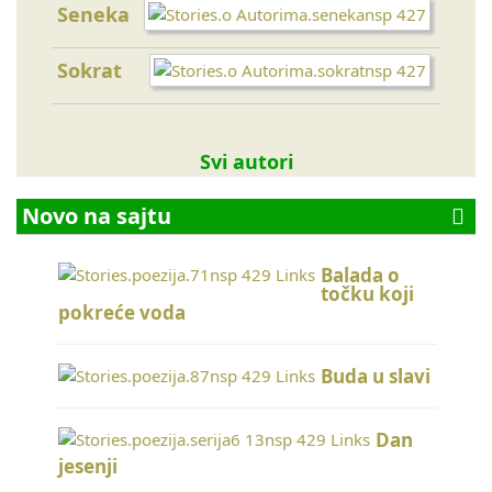
Seneka
Eme
Sokrat
Gand
Svi autori
Novo na sajtu
Balada o
točku koji
pokreće voda
Buda u slavi
Dan
jesenji