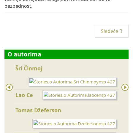
bezbednost.
Sledeće
O autorima
Šri Činmoj
Ajnš
Lao Ce
Bud
Tomas Džeferson
Majk