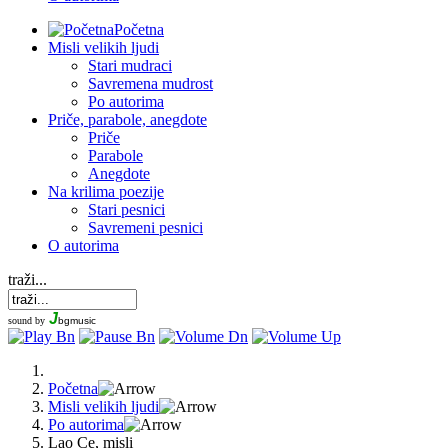
Početna
Misli velikih ljudi
Stari mudraci
Savremena mudrost
Po autorima
Priče, parabole, anegdote
Priče
Parabole
Anegdote
Na krilima poezije
Stari pesnici
Savremeni pesnici
O autorima
traži...
J
sound by
bgmusic
Početna
Misli velikih ljudi
Po autorima
Lao Ce, misli