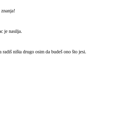
 znanja!
 je nasilja.
a radiš ništa drugo osim da budeš ono što jesi.