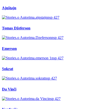
Ajnštajn
Tomas Džeferson
Emerson
Sokrat
Da Vinči