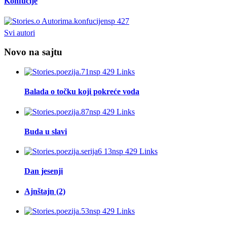
Konfucije
Svi autori
Novo na sajtu
Balada o točku koji pokreće voda
Buda u slavi
Dan jesenji
Ajnštajn (2)