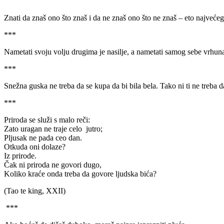
Znati da znaš ono što znaš i da ne znaš ono što ne znaš – eto najvećeg
***
Nametati svoju volju drugima je nasilje, a nametati samog sebe vrhunac
***
Snežna guska ne treba da se kupa da bi bila bela. Tako ni ti ne treba d
***
Priroda se služi s malo reči:
Zato uragan ne traje celo jutro;
Pljusak ne pada ceo dan.
Otkuda oni dolaze?
Iz prirode.
Čak ni priroda ne govori dugo,
Koliko kraće onda treba da govore ljudska bića?
(Tao te king, XXII)
***