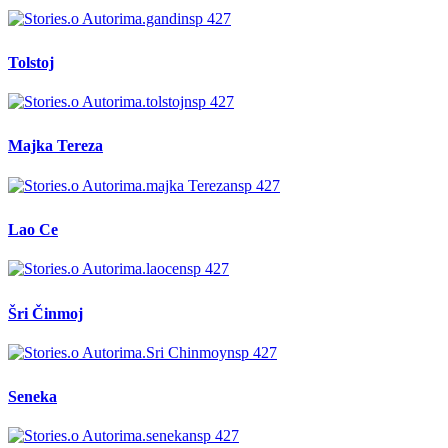
Tolstoj
Majka Tereza
Lao Ce
Šri Činmoj
Seneka