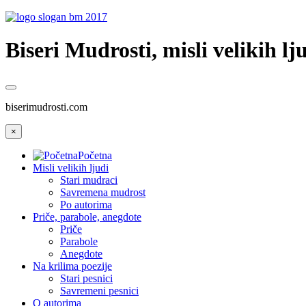
Biseri Mudrosti, misli velikih lju
biserimudrosti.com
×
Početna
Misli velikih ljudi
Stari mudraci
Savremena mudrost
Po autorima
Priče, parabole, anegdote
Priče
Parabole
Anegdote
Na krilima poezije
Stari pesnici
Savremeni pesnici
O autorima