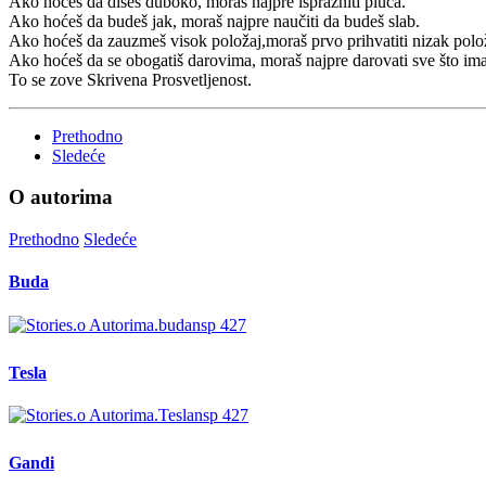
Ako hoćeš da dišeš duboko, moraš najpre isprazniti pluća.
Ako hoćeš da budeš jak, moraš najpre naučiti da budeš slab.
Ako hoćeš da zauzmeš visok položaj,moraš prvo prihvatiti nizak polo
Ako hoćeš da se obogatiš darovima, moraš najpre darovati sve što ima
To se zove Skrivena Prosvetljenost.
Prethodno
Sledeće
O autorima
Prethodno
Sledeće
Buda
Tesla
Gandi