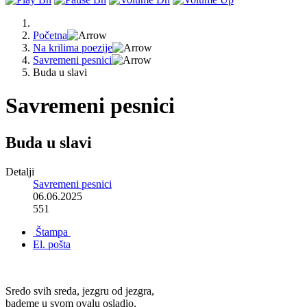
Početna
Na krilima poezije
Savremeni pesnici
Buda u slavi
Savremeni pesnici
Buda u slavi
Detalji
Savremeni pesnici
06.06.2025
551
Štampa
El. pošta
Sredo svih sreda, jezgru od jezgra,
bademe u svom ovalu osladio,