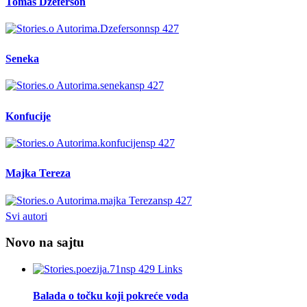
Tomas Džeferson
Seneka
Konfucije
Majka Tereza
Svi autori
Novo na sajtu
Balada o točku koji pokreće voda