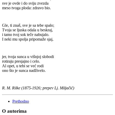
sve je ovde i do sviju zvezda
meso tvoga ploda: zdravo bio.
Gle, ti znaš, sve je sa tebe spalo;
Tvoja se ljuska odala u beskraj,
i tamo tvoj sok teče nabujalo.
I neki mu spolja pripomaže sjaj,
jer, tvoja sunca u višnjoj slobodi
rotiraju presjajno i celo.
Al opet, u tebi se već rodi
ono što je sunca nadživelo.
R. M. Rilke (1875-1926; prepev Lj. Miljačić)
Prethodno
O autorima