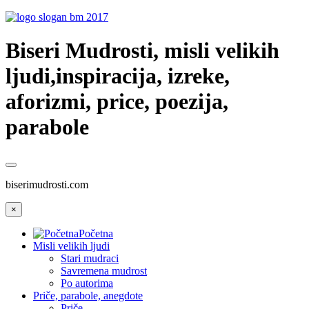
Biseri Mudrosti, misli velikih
ljudi,inspiracija, izreke,
aforizmi, price, poezija,
parabole
biserimudrosti.com
×
Početna
Misli velikih ljudi
Stari mudraci
Savremena mudrost
Po autorima
Priče, parabole, anegdote
Priče