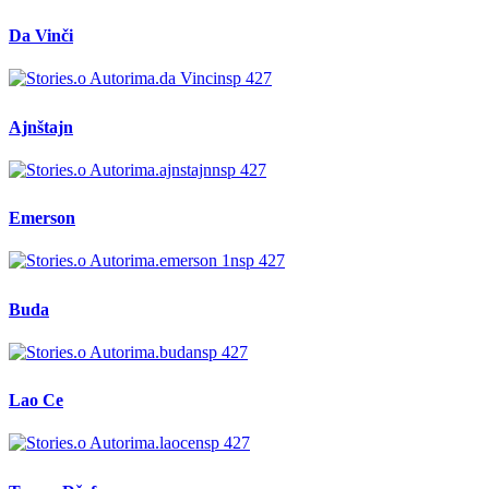
Da Vinči
Ajnštajn
Emerson
Buda
Lao Ce