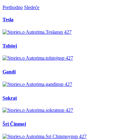
Prethodno
Sledeće
Tesla
Tolstoj
Gandi
Sokrat
Šri Činmoj