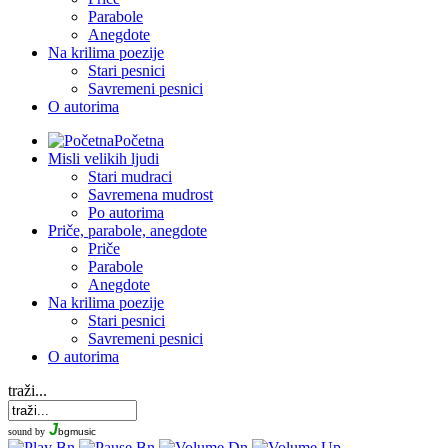
Parabole
Anegdote
Na krilima poezije
Stari pesnici
Savremeni pesnici
O autorima
Početna
Misli velikih ljudi
Stari mudraci
Savremena mudrost
Po autorima
Priče, parabole, anegdote
Priče
Parabole
Anegdote
Na krilima poezije
Stari pesnici
Savremeni pesnici
O autorima
traži...
J
sound by
bgmusic