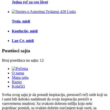
Jedna reč za ceo život
Tesla, misli
Konfucije, misli
Lao Ce, misli
Posetioci sajta
Broj posetilaca na sajtu: 12
O nama
Mapa sajta
Razno
Kolačići
Svrha ovog sajta je da ponudi inspiraciju, prenoseći reči onih koji su
i sami bili duboko nadahnuti da svoju inspiraciju pretoče u
vanvremenu mudrost. Sa svakom dobrom mišlju koju neki
pojedinac pomisli, sa svakim dobrim osećanjem koje oseti, sa