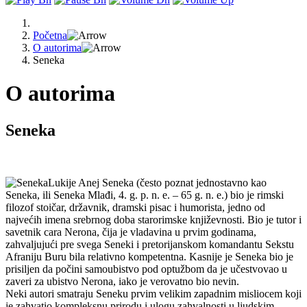
Početna
O autorima
Seneka
O autorima
Seneka
Lukije Anej Seneka (često poznat jednostavno kao
Seneka, ili Seneka Mlađi, 4. g. p. n. e. – 65 g. n. e.) bio je rimski
filozof stoičar, državnik, dramski pisac i humorista, jedno od
najvećih imena srebrnog doba starorimske književnosti. Bio je tutor i
savetnik cara Nerona, čija je vladavina u prvim godinama,
zahvaljujući pre svega Seneki i pretorijanskom komandantu Sekstu
Afraniju Buru bila relativno kompetentna. Kasnije je Seneka bio je
prisiljen da počini samoubistvo pod optužbom da je učestvovao u
zaveri za ubistvo Nerona, iako je verovatno bio nevin.
Neki autori smatraju Seneku prvim velikim zapadnim misliocem koji
je zahvatio kompleksnu prirodu i ulogu zahvalnosti u ljudskim