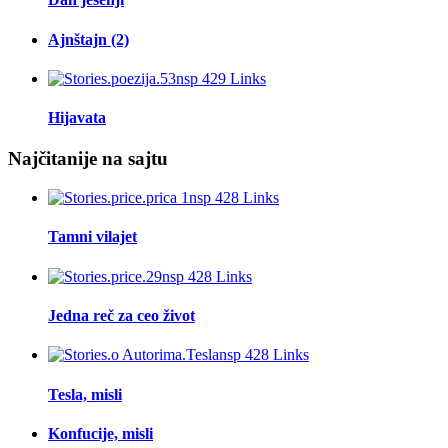
Ajnštajn (2)
Hijavata
Najčitanije na sajtu
Tamni vilajet
Jedna reč za ceo život
Tesla, misli
Konfucije, misli