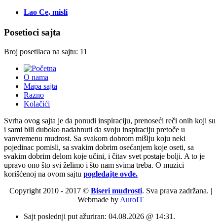
Lao Ce, misli
Posetioci sajta
Broj posetilaca na sajtu: 11
O nama
Mapa sajta
Razno
Kolačići
Svrha ovog sajta je da ponudi inspiraciju, prenoseći reči onih koji su
i sami bili duboko nadahnuti da svoju inspiraciju pretoče u
vanvremenu mudrost. Sa svakom dobrom mišlju koju neki
pojedinac pomisli, sa svakim dobrim osećanjem koje oseti, sa
svakim dobrim delom koje učini, i čitav svet postaje bolji. A to je
upravo ono što svi želimo i što nam svima treba. O muzici
korišćenoj na ovom sajtu
pogledajte ovde.
Copyright 2010 - 2017 ©
Biseri mudrosti
. Sva prava zadržana. |
Webmade by
AuroIT
Sajt poslednji put ažuriran: 04.08.2026 @ 14:31.