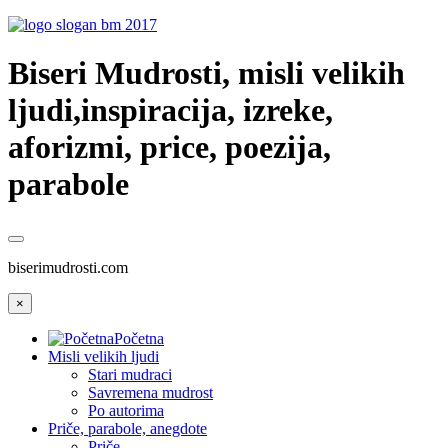
Biseri Mudrosti, misli velikih
ljudi,inspiracija, izreke,
aforizmi, price, poezija,
parabole
biserimudrosti.com
×
Početna
Misli velikih ljudi
Stari mudraci
Savremena mudrost
Po autorima
Priče, parabole, anegdote
Priče