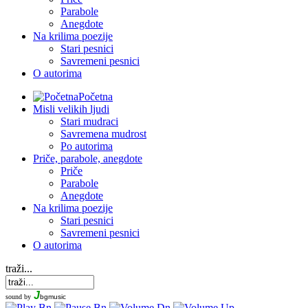
Parabole
Anegdote
Na krilima poezije
Stari pesnici
Savremeni pesnici
O autorima
Početna
Misli velikih ljudi
Stari mudraci
Savremena mudrost
Po autorima
Priče, parabole, anegdote
Priče
Parabole
Anegdote
Na krilima poezije
Stari pesnici
Savremeni pesnici
O autorima
traži...
J
sound by
bgmusic