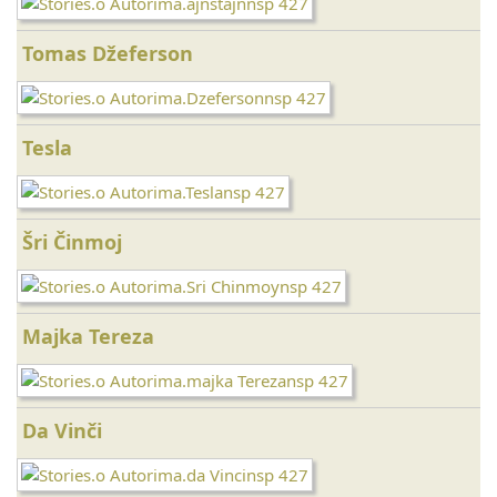
Tomas Džeferson
Tesla
Šri Činmoj
Majka Tereza
Da Vinči