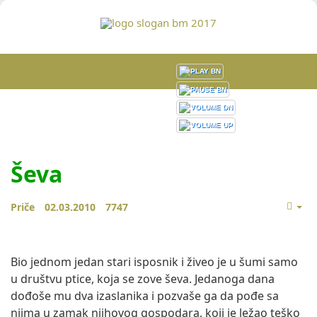
Ševa
Priče
02.03.2010
7747
Bio jednom jedan stari isposnik i živeo je u šumi samo
u društvu ptice, koja se zove ševa. Jedanoga dana
dođoše mu dva izaslanika i pozvaše ga da pođe sa
njima u zamak njihovog gospodara, koji je ležao teško