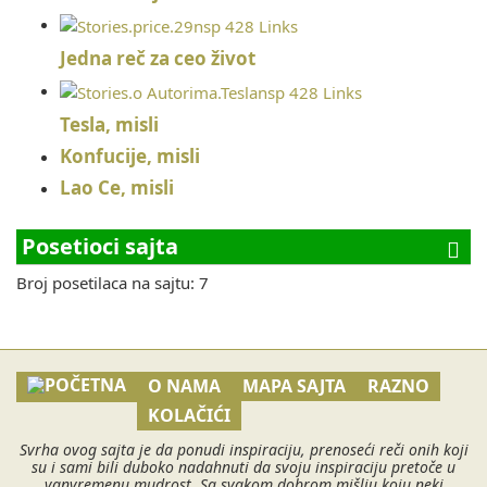
Jedna reč za ceo život
Tesla, misli
Konfucije, misli
Lao Ce, misli
Posetioci sajta
Broj posetilaca na sajtu: 7
O NAMA
MAPA SAJTA
RAZNO
KOLAČIĆI
Svrha ovog sajta je da ponudi inspiraciju, prenoseći reči onih koji
su i sami bili duboko nadahnuti da svoju inspiraciju pretoče u
vanvremenu mudrost. Sa svakom dobrom mišlju koju neki