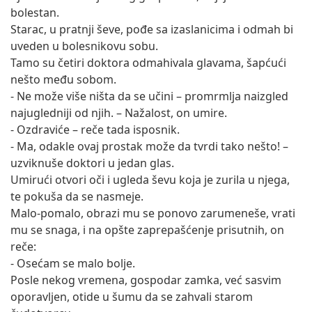
bolestan.
Starac, u pratnji ševe, pođe sa izaslanicima i odmah bi
uveden u bolesnikovu sobu.
Tamo su četiri doktora odmahivala glavama, šapćući
nešto među sobom.
- Ne može više ništa da se učini – promrmlja naizgled
najugledniji od njih. – Nažalost, on umire.
- Ozdraviće – reče tada isposnik.
- Ma, odakle ovaj prostak može da tvrdi tako nešto! –
uzviknuše doktori u jedan glas.
Umirući otvori oči i ugleda ševu koja je zurila u njega,
te pokuša da se nasmeje.
Malo-pomalo, obrazi mu se ponovo zarumeneše, vrati
mu se snaga, i na opšte zaprepašćenje prisutnih, on
reče:
- Osećam se malo bolje.
Posle nekog vremena, gospodar zamka, već sasvim
oporavljen, otide u šumu da se zahvali starom