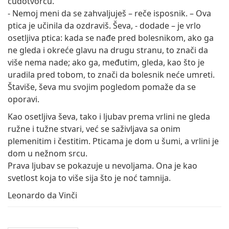
čudotvorcu.
- Nemoj meni da se zahvaljuješ – reče isposnik. – Ova
ptica je učinila da ozdraviš. Ševa, - dodade – je vrlo
osetljiva ptica: kada se nađe pred bolesnikom, ako ga
ne gleda i okreće glavu na drugu stranu, to znači da
više nema nade; ako ga, međutim, gleda, kao što je
uradila pred tobom, to znači da bolesnik neće umreti.
Štaviše, ševa mu svojim pogledom pomaže da se
oporavi.
Kao osetljiva ševa, tako i ljubav prema vrlini ne gleda
ružne i tužne stvari, već se saživljava sa onim
plemenitim i čestitim. Pticama je dom u šumi, a vrlini je
dom u nežnom srcu.
Prava ljubav se pokazuje u nevoljama. Ona je kao
svetlost koja to više sija što je noć tamnija.
Leonardo da Vinči