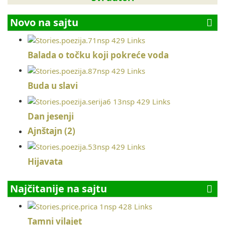
Novo na sajtu
Balada o točku koji pokreće voda
Buda u slavi
Dan jesenji
Ajnštajn (2)
Hijavata
Najčitanije na sajtu
Tamni vilajet