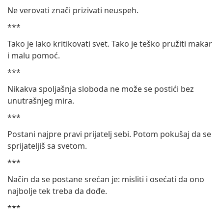
Ne verovati znači prizivati neuspeh.
***
Tako je lako kritikovati svet. Tako je teško pružiti makar
i malu pomoć.
***
Nikakva spoljašnja sloboda ne može se postići bez
unutrašnjeg mira.
***
Postani najpre pravi prijatelj sebi. Potom pokušaj da se
sprijateljiš sa svetom.
***
Način da se postane srećan je: misliti i osećati da ono
najbolje tek treba da dođe.
***