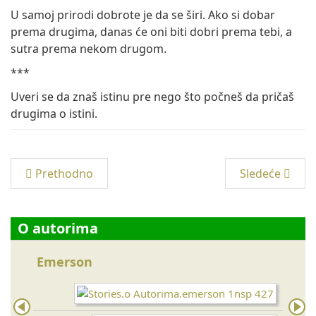
U samoj prirodi dobrote je da se širi. Ako si dobar
prema drugima, danas će oni biti dobri prema tebi, a
sutra prema nekom drugom.
***
Uveri se da znaš istinu pre nego što počneš da pričaš
drugima o istini.
Prethodno
Sledeće
O autorima
Emerson
Majk