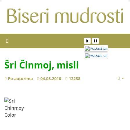
Šri Činmoj, misli
Po autorima
04.03.2010
12238