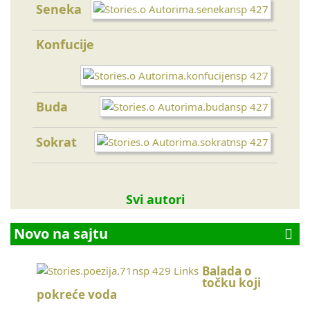
Seneka
Tesl
Konfucije
Ajnš
Buda
Tolst
Sokrat
Toma
Svi autori
Novo na sajtu
Balada o
točku koji
pokreće voda