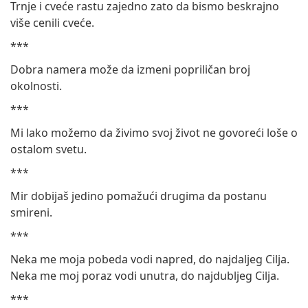
Trnje i cveće rastu zajedno zato da bismo beskrajno
više cenili cveće.
***
Dobra namera može da izmeni popriličan broj
okolnosti.
***
Mi lako možemo da živimo svoj život ne govoreći loše o
ostalom svetu.
***
Mir dobijaš jedino pomažući drugima da postanu
smireni.
***
Neka me moja pobeda vodi napred, do najdaljeg Cilja.
Neka me moj poraz vodi unutra, do najdubljeg Cilja.
***