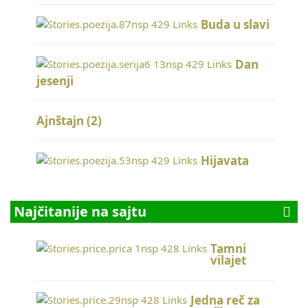
Buda u slavi
Dan
jesenji
Ajnštajn (2)
Hijavata
Najčitanije na sajtu
Tamni
vilajet
Jedna reč za