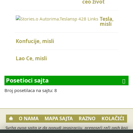
ceo život
Tesla,
misli
Konfucije, misli
Lao Ce, misli
Posetioci sajta
Broj posetilaca na sajtu: 8
O NAMA
MAPA SAJTA
RAZNO
KOLAČIĆI
Svrha ovog sajta je da ponudi inspiraciju, prenoseći reči onih koji
su i sami bili duboko nadahnuti da svoju inspiraciju pretoče u