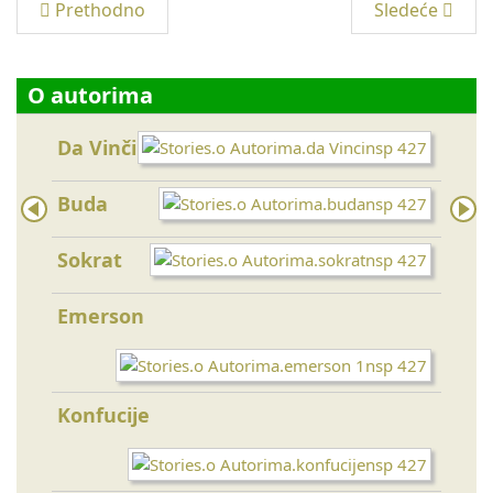
Prethodno
Sledeće
O autorima
Da Vinči
Lao 
Buda
Gand
Sokrat
Šri 
Emerson
Ajnš
Konfucije
Tesl