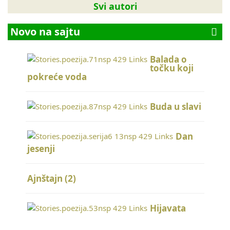
Svi autori
Novo na sajtu
Balada o
točku koji
pokreće voda
Buda u slavi
Dan
jesenji
Ajnštajn (2)
Hijavata