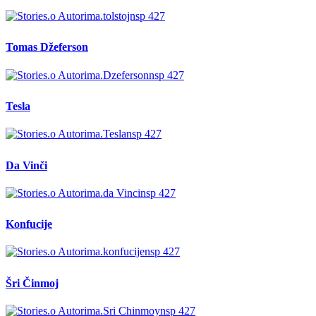
Tomas Džeferson
Tesla
Da Vinči
Konfucije
Šri Činmoj