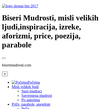
Biseri Mudrosti, misli velikih
ljudi,inspiracija, izreke,
aforizmi, price, poezija,
parabole
biserimudrosti.com
×
Početna
Misli velikih ljudi
Stari mudraci
Savremena mudrost
Po autorima
Priče, parabole, anegdote
Priče