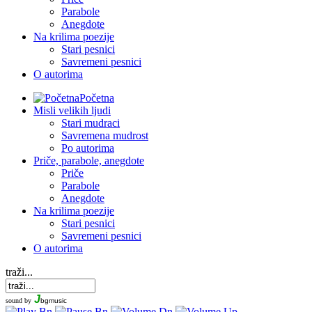
Parabole
Anegdote
Na krilima poezije
Stari pesnici
Savremeni pesnici
O autorima
Početna
Misli velikih ljudi
Stari mudraci
Savremena mudrost
Po autorima
Priče, parabole, anegdote
Priče
Parabole
Anegdote
Na krilima poezije
Stari pesnici
Savremeni pesnici
O autorima
traži...
J
sound by
bgmusic