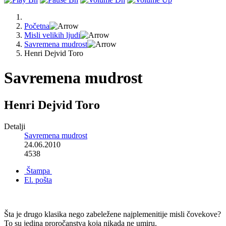
Početna
Misli velikih ljudi
Savremena mudrost
Henri Dejvid Toro
Savremena mudrost
Henri Dejvid Toro
Detalji
Savremena mudrost
24.06.2010
4538
Štampa
El. pošta
Šta je drugo klasika nego zabeležene najplemenitije misli čovekove?
To su jedina proročanstva koja nikada ne umiru.