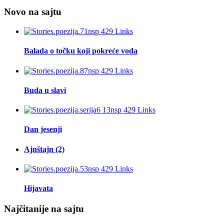
Novo na sajtu
Balada o točku koji pokreće voda
Buda u slavi
Dan jesenji
Ajnštajn (2)
Hijavata
Najčitanije na sajtu