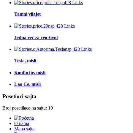
Tamni vilajet
Jedna reč za ceo život
Tesla, misli
Konfucije, misli
Lao Ce, misli
Posetioci sajta
Broj posetilaca na sajtu: 10
O nama
Mapa sajta