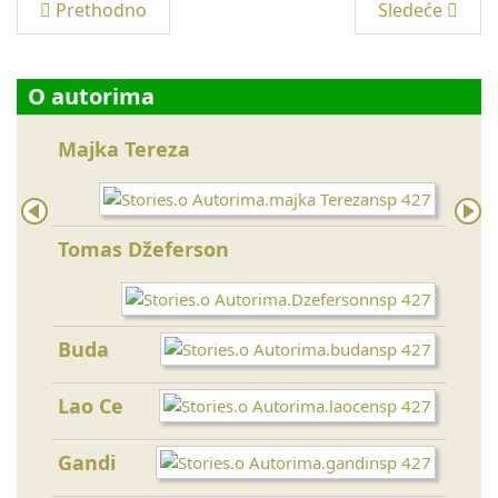
Prethodno
Sledeće
O autorima
Majka Tereza
Sokr
Konf
Tomas Džeferson
Ajnš
Buda
Lao Ce
Tolst
Gandi
Da V