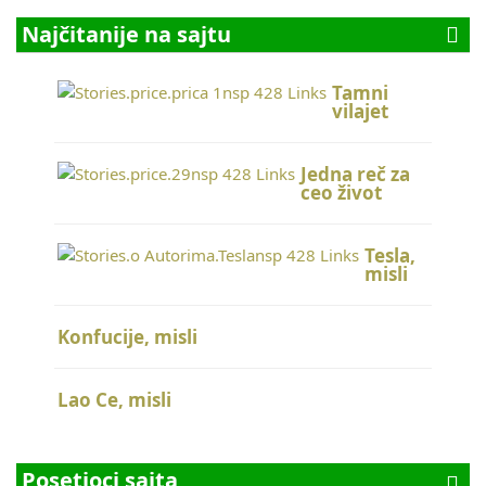
Najčitanije na sajtu
Tamni
vilajet
Jedna reč za
ceo život
Tesla,
misli
Konfucije, misli
Lao Ce, misli
Posetioci sajta