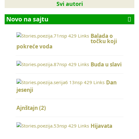
Svi autori
Novo na sajtu
Balada o
točku koji
pokreće voda
Buda u slavi
Dan
jesenji
Ajnštajn (2)
Hijavata