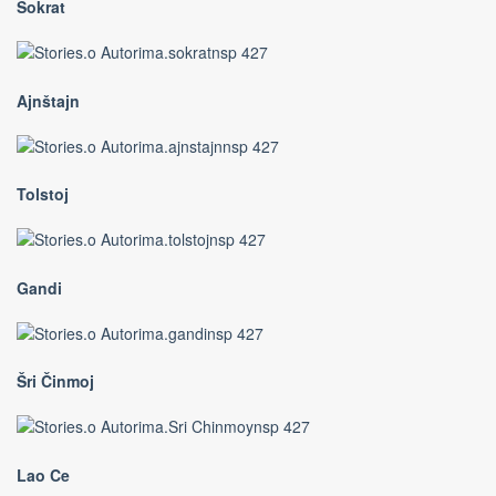
Sokrat
Ajnštajn
Tolstoj
Gandi
Šri Činmoj
Lao Ce