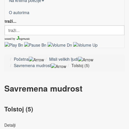
Na krilima poezije
O autorima
traži...
J
sound by
bgmusic
Početna
Misli velikih ljudi
Savremena mudrost
Tolstoj (5)
Savremena mudrost
Tolstoj (5)
Detalji