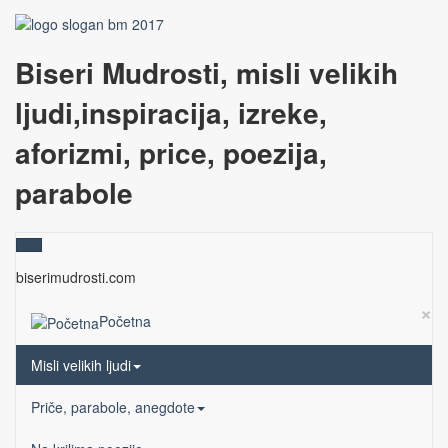
Biseri Mudrosti, misli velikih
ljudi,inspiracija, izreke,
aforizmi, price, poezija,
parabole
biserimudrosti.com
×
Početna
Misli velikih ljudi
Priče, parabole, anegdote