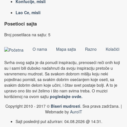
Konfucije, misli
Lao Ce, misli
Posetioci sajta
Broj posetilaca na sajtu: 5
O nama
Mapa sajta
Razno
Kolačići
Svrha ovog sajta je da ponudi inspiraciju, prenoseći reči onih koji
su i sami bili duboko nadahnuti da svoju inspiraciju pretoče u
vanvremenu mudrost. Sa svakom dobrom mišlju koju neki
pojedinac pomisli, sa svakim dobrim osećanjem koje oseti, sa
svakim dobrim delom koje učini, i čitav svet postaje bolji. A to je
upravo ono što svi želimo i što nam svima treba. O muzici
korišćenoj na ovom sajtu
pogledajte ovde.
Copyright 2010 - 2017 ©
Biseri mudrosti
. Sva prava zadržana. |
Webmade by
AuroIT
Sajt poslednji put ažuriran: 04.08.2026 @ 14:31.