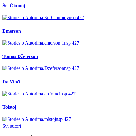
Šri Činmoj
Emerson
Tomas Džeferson
Da Vinči
Tolstoj
Svi autori