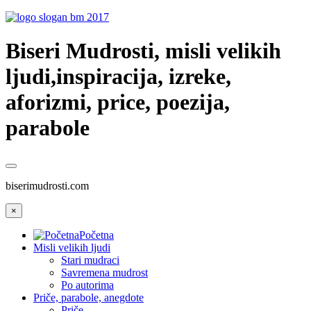
Biseri Mudrosti, misli velikih
ljudi,inspiracija, izreke,
aforizmi, price, poezija,
parabole
biserimudrosti.com
×
Početna
Misli velikih ljudi
Stari mudraci
Savremena mudrost
Po autorima
Priče, parabole, anegdote
Priče