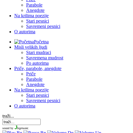
Parabole
Anegdote
Na krilima poezije
Stari pesnici
Savremeni pesnici
O autorima
Početna
Misli velikih ljudi
Stari mudraci
Savremena mudrost
Po autorima
Priče, parabole, anegdote
Priče
Parabole
Anegdote
Na krilima poezije
Stari pesnici
Savremeni pesnici
O autorima
traži...
J
sound by
bgmusic