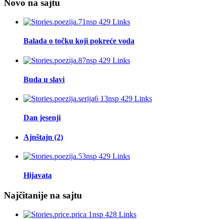
Novo na sajtu
Balada o točku koji pokreće voda
Buda u slavi
Dan jesenji
Ajnštajn (2)
Hijavata
Najčitanije na sajtu