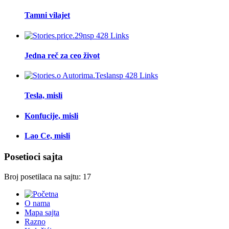
Tamni vilajet
Jedna reč za ceo život
Tesla, misli
Konfucije, misli
Lao Ce, misli
Posetioci sajta
Broj posetilaca na sajtu: 17
O nama
Mapa sajta
Razno