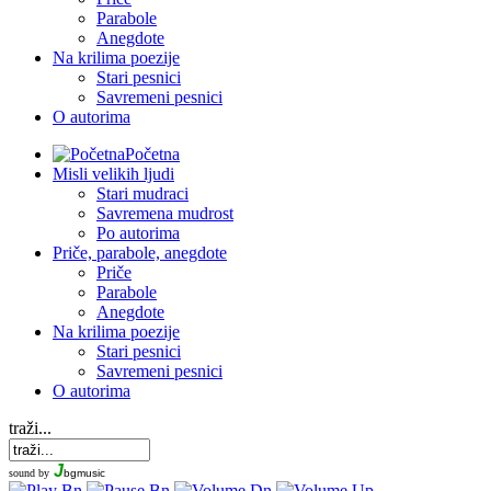
Parabole
Anegdote
Na krilima poezije
Stari pesnici
Savremeni pesnici
O autorima
Početna
Misli velikih ljudi
Stari mudraci
Savremena mudrost
Po autorima
Priče, parabole, anegdote
Priče
Parabole
Anegdote
Na krilima poezije
Stari pesnici
Savremeni pesnici
O autorima
traži...
J
sound by
bgmusic