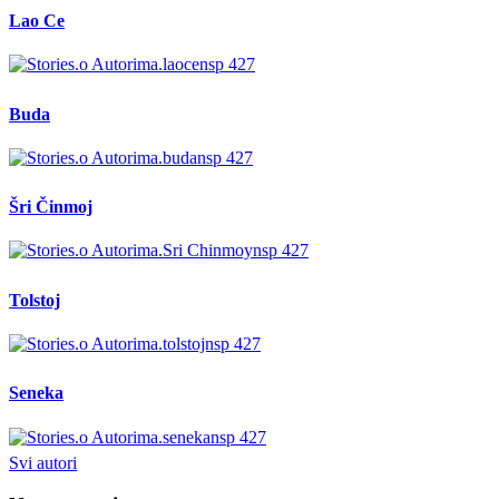
Lao Ce
Buda
Šri Činmoj
Tolstoj
Seneka
Svi autori