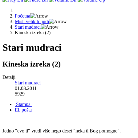
Početna
Misli velikih ljudi
Stari mudraci
Kineska izreka (2)
Stari mudraci
Kineska izreka (2)
Detalji
Stari mudraci
01.03.2011
5929
Štampa
El. pošta
Jedno "evo ti" vredi više nego deset "neka ti Bog pomogne".