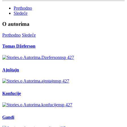
Prethodno
Sledeće
O autorima
Prethodno
Sledeće
Tomas Džeferson
Ajnštajn
Konfucije
Gandi