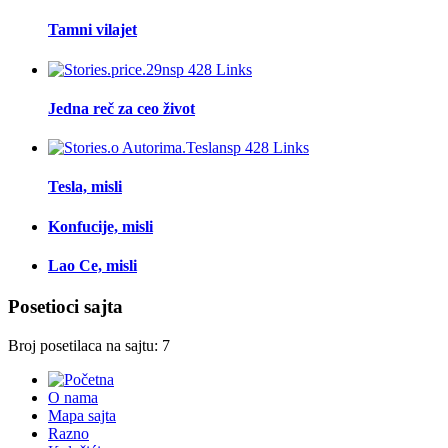
Tamni vilajet
Jedna reč za ceo život
Tesla, misli
Konfucije, misli
Lao Ce, misli
Posetioci sajta
Broj posetilaca na sajtu: 7
O nama
Mapa sajta
Razno