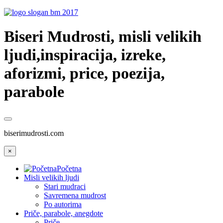
Biseri Mudrosti, misli velikih
ljudi,inspiracija, izreke,
aforizmi, price, poezija,
parabole
biserimudrosti.com
×
Početna
Misli velikih ljudi
Stari mudraci
Savremena mudrost
Po autorima
Priče, parabole, anegdote
Priče