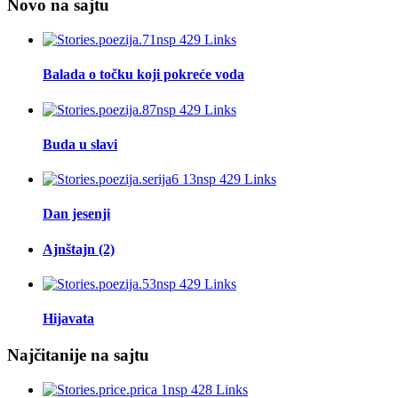
Novo na sajtu
Balada o točku koji pokreće voda
Buda u slavi
Dan jesenji
Ajnštajn (2)
Hijavata
Najčitanije na sajtu