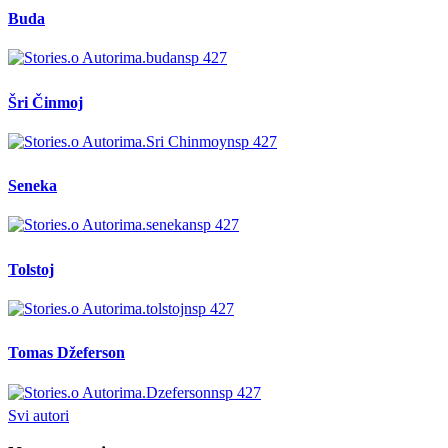
Buda
Šri Činmoj
Seneka
Tolstoj
Tomas Džeferson
Svi autori