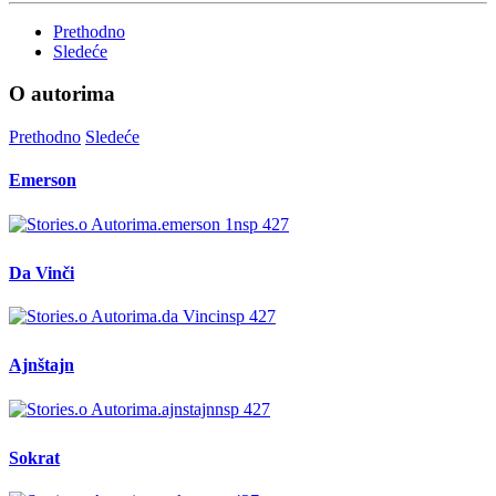
Prethodno
Sledeće
O autorima
Prethodno
Sledeće
Emerson
Da Vinči
Ajnštajn
Sokrat