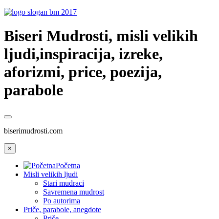
Biseri Mudrosti, misli velikih
ljudi,inspiracija, izreke,
aforizmi, price, poezija,
parabole
biserimudrosti.com
×
Početna
Misli velikih ljudi
Stari mudraci
Savremena mudrost
Po autorima
Priče, parabole, anegdote
Priče