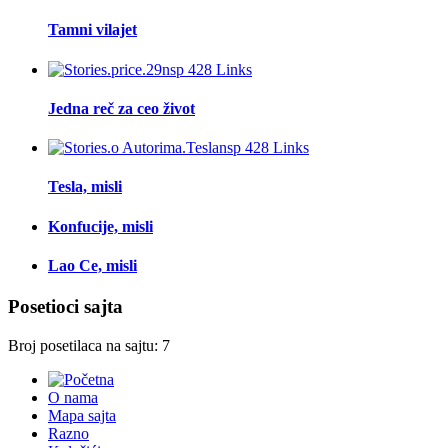
Tamni vilajet
Jedna reč za ceo život
Tesla, misli
Konfucije, misli
Lao Ce, misli
Posetioci sajta
Broj posetilaca na sajtu: 7
O nama
Mapa sajta
Razno