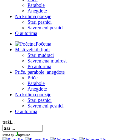
Parabole
Anegdote
Na krilima poezije
Stari pesnici
Savremeni pesnici
O autorima
Početna
Misli velikih ljudi
Stari mudraci
Savremena mudrost
Po autorima
Priče, parabole, anegdote
Priče
Parabole
Anegdote
Na krilima poezije
Stari pesnici
Savremeni pesnici
O autorima
traži...
J
sound by
bgmusic