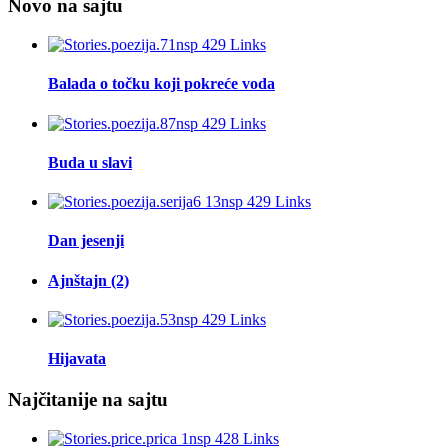
Novo na sajtu
Balada o točku koji pokreće voda
Buda u slavi
Dan jesenji
Ajnštajn (2)
Hijavata
Najčitanije na sajtu