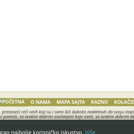
O NAMA
MAPA SAJTA
RAZNO
KOLAČIĆ
, prenoseći reči onih koji su i sami bili duboko nadahnuti da svoju in
pomisli, sa svakim dobrim osećanjem koje oseti, sa svakim dobrim delom
što svi želimo i što nam svima treba. O muzici korišćenoj na ovom sajtu
 2010 - 2017 ©
Biseri mudrosti
. Sva prava zadržana. | Webmad
gurao najbolje korisničko iskustvo.
Više