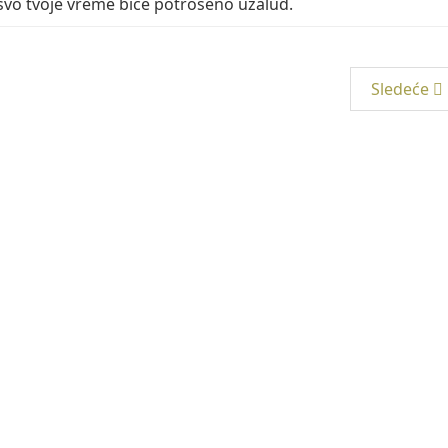
 svo tvoje vreme biće potrošeno uzalud.
Sledeće