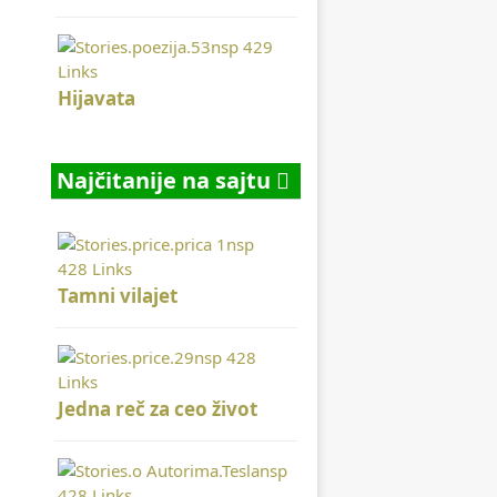
Hijavata
Najčitanije na sajtu
Tamni vilajet
Jedna reč za ceo život