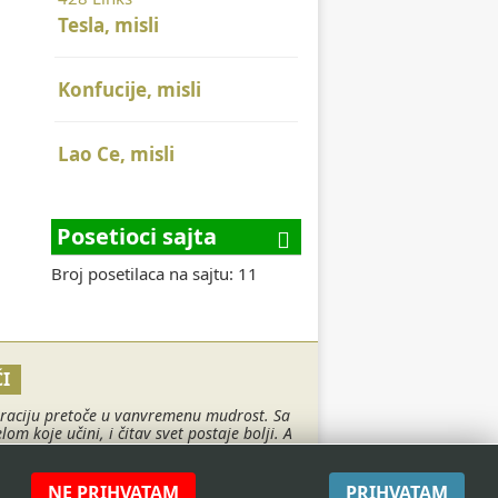
Tesla, misli
Konfucije, misli
Lao Ce, misli
Posetioci sajta
Broj posetilaca na sajtu: 11
I
spiraciju pretoče u vanvremenu mudrost. Sa
 koje učini, i čitav svet postaje bolji. A
pogledajte ovde.
e by
AuroIT
NE PRIHVATAM
PRIHVATAM