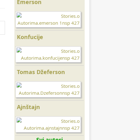
Emerson
Gandi
Konfucije
Buda
Tomas Džeferson
Seneka
Ajnštajn
Tesla
Svi autori