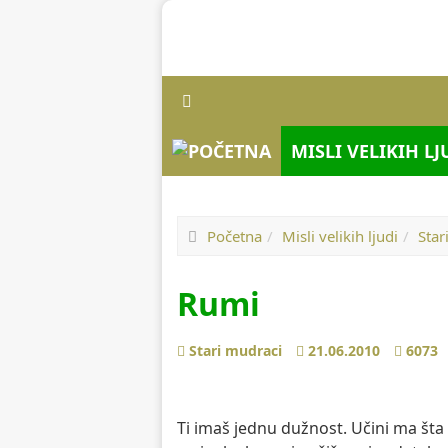
MISLI VELIKIH L
Početna
Misli velikih ljudi
Star
Rumi
Prethodno
Sledeće
Stari mudraci
21.06.2010
6073
Ti imaš jednu dužnost. Učini ma šta 