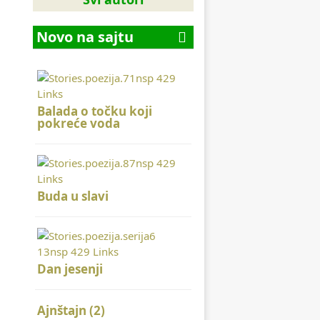
Novo na sajtu
Balada o točku koji
pokreće voda
Buda u slavi
Dan jesenji
Ajnštajn (2)