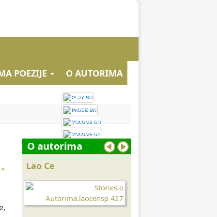
MA POEZIJE
O AUTORIMA
O autorima
Lao Ce
Da Vinči
e,