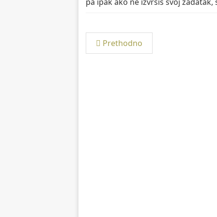
pa ipak ako ne izvršiš svoj zadatak,
Prethodno