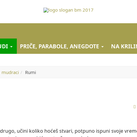
JUDI
PRIČE, PARABOLE, ANEGDOTE
NA KRILI
i mudraci
Rumi
drugo, učini koliko hoćeš stvari, potpuno ispuni svoje vrem