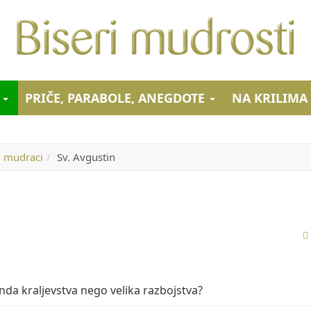
I
PRIČE, PARABOLE, ANEGDOTE
NA KRILIMA
i mudraci
Sv. Avgustin
da kraljevstva nego velika razbojstva?