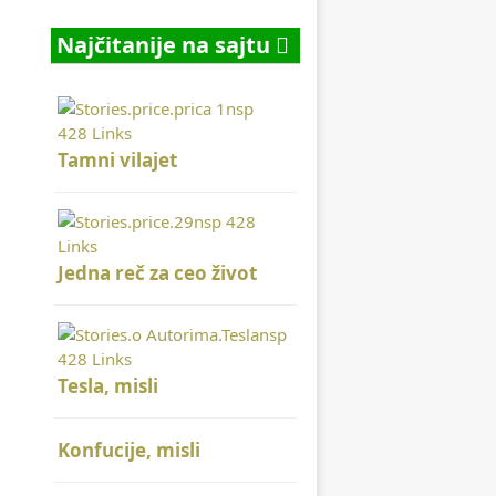
Najčitanije na sajtu
Tamni vilajet
Jedna reč za ceo život
Tesla, misli
Konfucije, misli