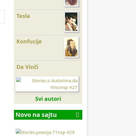
Tesla
Tolstoj
Konfucije
Tomas Džeferson
Da Vinči
Emerson
Svi autori
Novo na sajtu