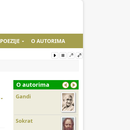
 POEZIJE
O AUTORIMA
O autorima
Gandi
Seneka
Sokrat
Majka Tereza