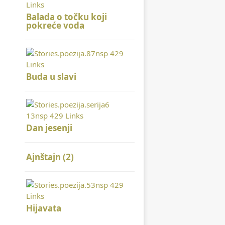
Balada o točku koji
pokreće voda
Buda u slavi
Dan jesenji
Ajnštajn (2)
Hijavata