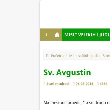
MISLI VELIKIH LJUD
Početna
Misli velikih ljudi
Star
Sv. Avgustin
Prethodno
Sledeće
Stari mudraci
06.03.2015
4361
Ako nestane pravde, šta su drugo on