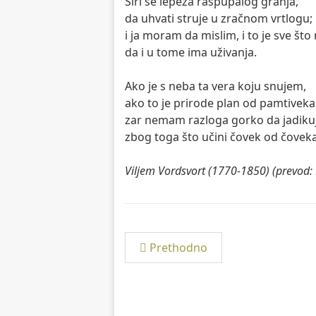
Širi se lepeza raspupalog granja,
da uhvati struje u zračnom vrtlogu;
i ja moram da mislim, i to je sve št
da i u tome ima uživanja.
Ako je s neba ta vera koju snujem,
ako to je prirode plan od pamtiveka
zar nemam razloga gorko da jadik
zbog toga što učini čovek od čovek
Viljem Vordsvort (1770-1850) (prevod:
Prethodno