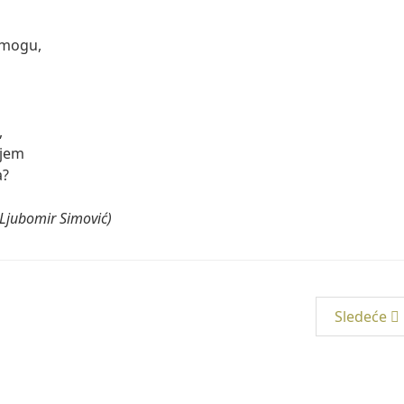
o mogu,
,
ujem
a?
 Ljubomir Simović)
Sledeće