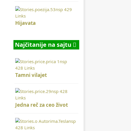
Hijavata
Najčitanije na sajtu
Tamni vilajet
Jedna reč za ceo život