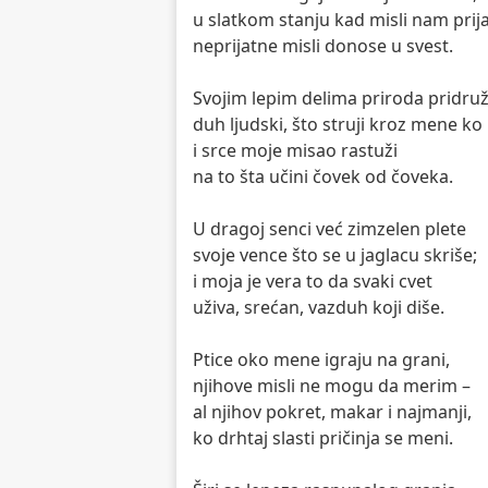
u slatkom stanju kad misli nam prij
neprijatne misli donose u svest.
Svojim lepim delima priroda pridruž
duh ljudski, što struji kroz mene ko
i srce moje misao rastuži
na to šta učini čovek od čoveka.
U dragoj senci već zimzelen plete
svoje vence što se u jaglacu skriše;
i moja je vera to da svaki cvet
uživa, srećan, vazduh koji diše.
Ptice oko mene igraju na grani,
njihove misli ne mogu da merim –
al njihov pokret, makar i najmanji,
ko drhtaj slasti pričinja se meni.