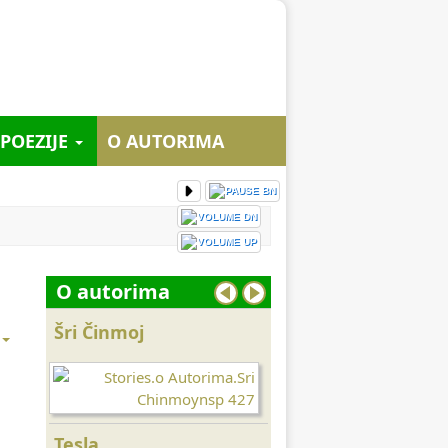
 POEZIJE
O AUTORIMA
O autorima
Šri Činmoj
Konfucije
Tesla
Seneka