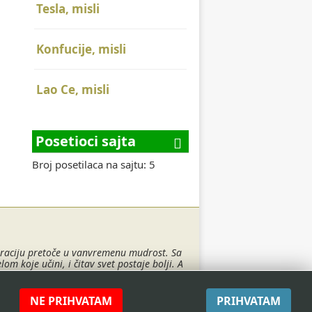
Tesla, misli
Konfucije, misli
Lao Ce, misli
Posetioci sajta
Broj posetilaca na sajtu: 5
spiraciju pretoče u vanvremenu mudrost. Sa
 koje učini, i čitav svet postaje bolji. A
pogledajte ovde.
e by
AuroIT
NE PRIHVATAM
PRIHVATAM