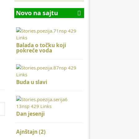
Novo na sajtu
Balada o točku koji
pokreće voda
Buda u slavi
Dan jesenji
Ajnštajn (2)