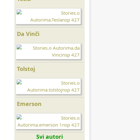
Da Vinči
Tomas Džeferson
Tolstoj
Lao Ce
Emerson
Gandi
Svi autori