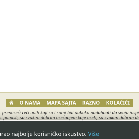
O NAMA
MAPA SAJTA
RAZNO
KOLAČIĆI
, prenoseći reči onih koji su i sami bili duboko nadahnuti da svoju in
pomisli, sa svakim dobrim osećanjem koje oseti, sa svakim dobrim delom
što svi želimo i što nam svima treba. O muzici korišćenoj na ovom sajtu
 2010 - 2017 ©
Biseri mudrosti
. Sva prava zadržana. | Webmad
gurao najbolje korisničko iskustvo.
Više
Sajt poslednji put ažuriran: 04.08.2026 @ 14:31.