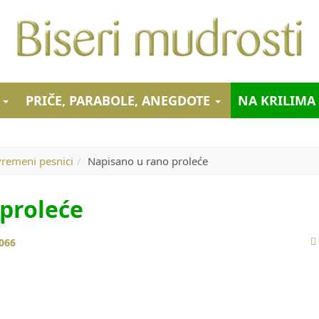
I
PRIČE, PARABOLE, ANEGDOTE
NA KRILIMA
vremeni pesnici
Napisano u rano proleće
proleće
066