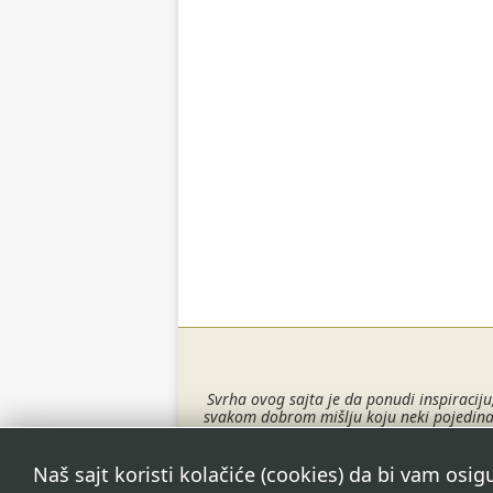
Svrha ovog sajta je da ponudi inspiraciju
svakom dobrom mišlju koju neki pojedinac 
to je upravo ono 
Copyright
Naš sajt koristi kolačiće (cookies) da bi vam osi