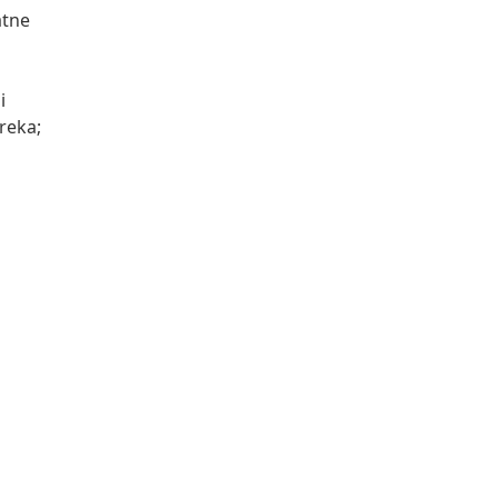
atne
i
 reka;