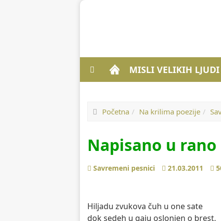
MISLI VELIKIH LJUD
Početna
Na krilima poezije
Sa
Napisano u rano 
Prethodno
Sledeće
Savremeni pesnici
21.03.2011
5
Hiljadu zvukova čuh u one sate
dok sedeh u gaju oslonjen o brest,