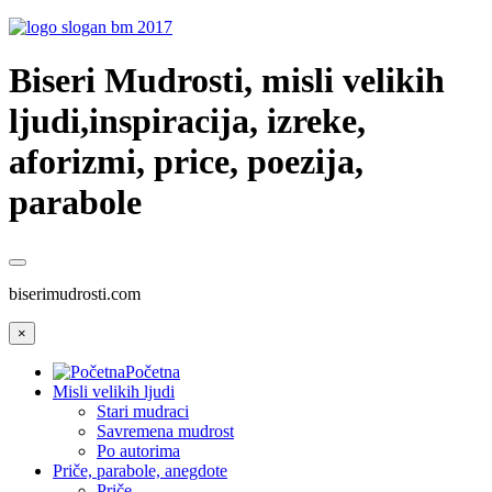
Biseri Mudrosti, misli velikih
ljudi,inspiracija, izreke,
aforizmi, price, poezija,
parabole
biserimudrosti.com
×
Početna
Misli velikih ljudi
Stari mudraci
Savremena mudrost
Po autorima
Priče, parabole, anegdote
Priče