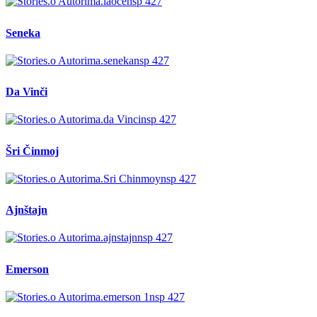
Seneka
Da Vinči
Šri Činmoj
Ajnštajn
Emerson