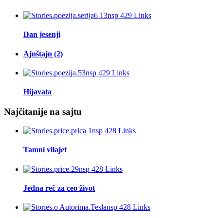
Dan jesenji
Ajnštajn (2)
Hijavata
Najčitanije na sajtu
Tamni vilajet
Jedna reč za ceo život