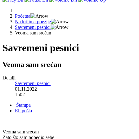
Početna
Na krilima poezije
Savremeni pesnici
Veoma sam srećan
Savremeni pesnici
Veoma sam srećan
Detalji
Savremeni pesnici
01.11.2022
1502
Štampa
El. pošta
Veoma sam srećan
Zato što sam pobedio sebe