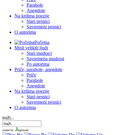
Parabole
Anegdote
Na krilima poezije
Stari pesnici
Savremeni pesnici
O autorima
Početna
Misli velikih ljudi
Stari mudraci
Savremena mudrost
Po autorima
Priče, parabole, anegdote
Priče
Parabole
Anegdote
Na krilima poezije
Stari pesnici
Savremeni pesnici
O autorima
traži...
J
sound by
bgmusic