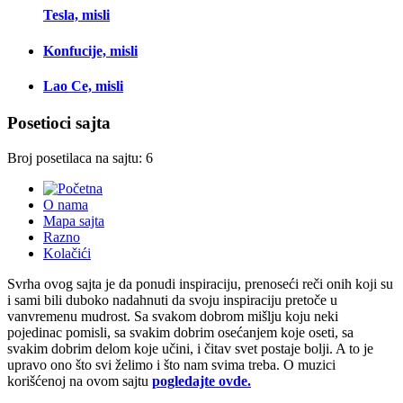
Tesla, misli
Konfucije, misli
Lao Ce, misli
Posetioci sajta
Broj posetilaca na sajtu: 6
O nama
Mapa sajta
Razno
Kolačići
Svrha ovog sajta je da ponudi inspiraciju, prenoseći reči onih koji su
i sami bili duboko nadahnuti da svoju inspiraciju pretoče u
vanvremenu mudrost. Sa svakom dobrom mišlju koju neki
pojedinac pomisli, sa svakim dobrim osećanjem koje oseti, sa
svakim dobrim delom koje učini, i čitav svet postaje bolji. A to je
upravo ono što svi želimo i što nam svima treba. O muzici
korišćenoj na ovom sajtu
pogledajte ovde.