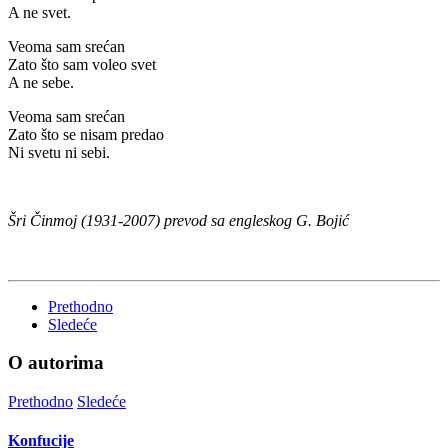
A ne svet.
Veoma sam srećan
Zato što sam voleo svet
A ne sebe.
Veoma sam srećan
Zato što se nisam predao
Ni svetu ni sebi.
Šri Činmoj (1931-2007)
prevod sa engleskog G. Bojić
Prethodno
Sledeće
O autorima
Prethodno
Sledeće
Konfucije