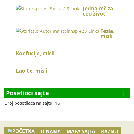
Jedna reč za
ceo život
Tesla,
misli
Konfucije, misli
Lao Ce, misli
Posetioci sajta
Broj posetilaca na sajtu: 16
O NAMA
MAPA SAJTA
RAZNO