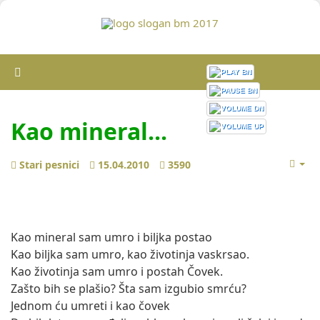
Kao mineral...
Stari pesnici
15.04.2010
3590
Kao mineral sam umro i biljka postao
Kao biljka sam umro, kao životinja vaskrsao.
Kao životinja sam umro i postah Čovek.
Zašto bih se plašio? Šta sam izgubio smrću?
Jednom ću umreti i kao čovek