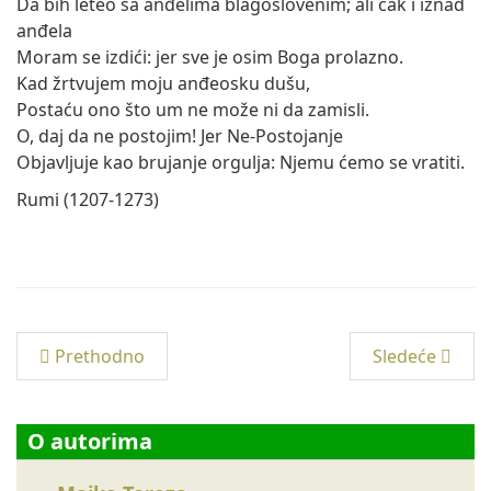
Da bih leteo sa anđelima blagoslovenim; ali čak i iznad
anđela
Moram se izdići: jer sve je osim Boga prolazno.
Kad žrtvujem moju anđeosku dušu,
Postaću ono što um ne može ni da zamisli.
O, daj da ne postojim! Jer Ne-Postojanje
Objavljuje kao brujanje orgulja: Njemu ćemo se vratiti.
Rumi (1207-1273)
Prethodno
Sledeće
O autorima