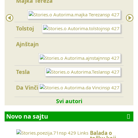
Majka Tereza
Konf
Tolstoj
Bud
Ajnštajn
Gand
Eme
Tesla
Da Vinči
Sen
Svi autori
Novo na sajtu
Balada o