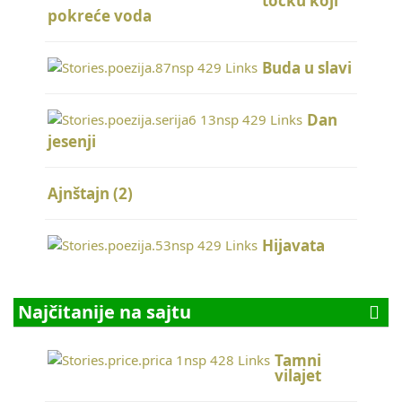
točku koji
pokreće voda
Buda u slavi
Dan
jesenji
Ajnštajn (2)
Hijavata
Najčitanije na sajtu
Tamni
vilajet