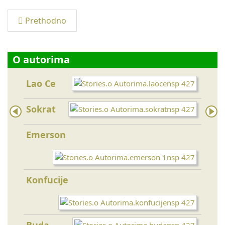
Prethodno
O autorima
Lao Ce
Da V
Sokrat
Sen
Emerson
Gand
Ajnš
Konfucije
Majk