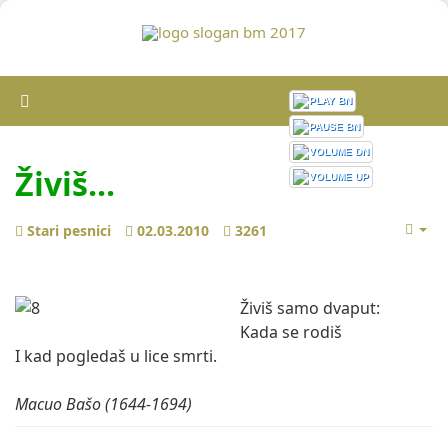
Živiš...
Stari pesnici
02.03.2010
3261
Živiš samo dvaput:
Kada se rodiš
I kad pogledaš u lice smrti.
Macuo Bašo (1644-1694)