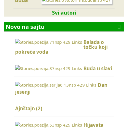
Buda
Svi autori
Novo na sajtu
Balada o
točku koji
pokreće voda
Buda u slavi
Dan
jesenji
Ajnštajn (2)
Hijavata