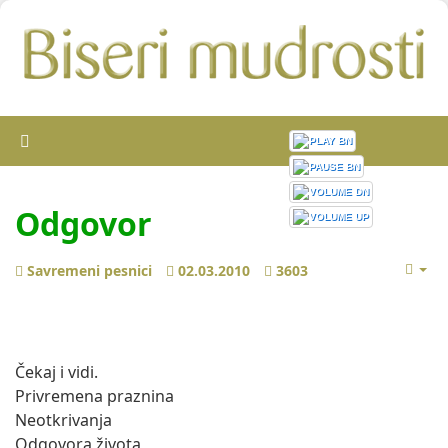
Odgovor
Savremeni pesnici
02.03.2010
3603
Čekaj i vidi.
Privremena praznina
Neotkrivanja
Odgovora života