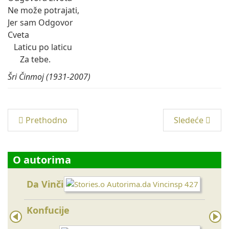
Ne može potrajati,
Jer sam Odgovor
Cveta
Laticu po laticu
Za tebe.
Šri Činmoj (1931-2007)
Prethodno
Sledeće
O autorima
Da Vinči
Majk
Konfucije