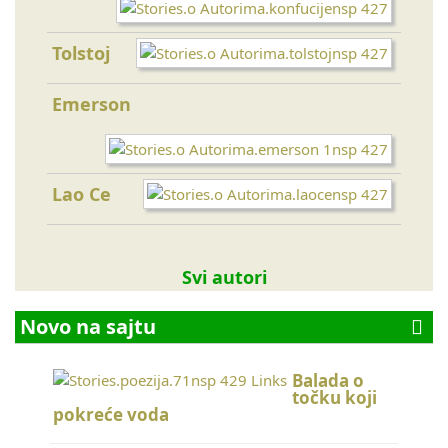
Bud
Tolstoj
Šri 
Emerson
Toma
Lao Ce
Sokr
Svi autori
Novo na sajtu
Balada o
točku koji
pokreće voda