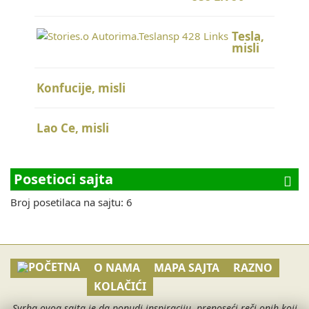
Tesla,
misli
Konfucije, misli
Lao Ce, misli
Posetioci sajta
Broj posetilaca na sajtu: 6
O NAMA
MAPA SAJTA
RAZNO
KOLAČIĆI
Svrha ovog sajta je da ponudi inspiraciju, prenoseći reči onih koji