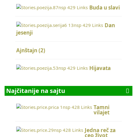
Buda u slavi
Dan
jesenji
Ajnštajn (2)
Hijavata
Najčitanije na sajtu
Tamni
vilajet
Jedna reč za
ceo život